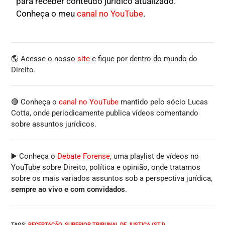
para receber conteúdo jurídico atualizado.
Conheça o meu
canal no YouTube
.
🌎 Acesse o nosso
site
e fique por dentro do mundo do
Direito.
🔴 Conheça o
canal no YouTube
mantido pelo sócio Lucas
Cotta, onde periodicamente publica vídeos comentando
sobre assuntos jurídicos.
▶️ Conheça o
Debate Forense
, uma playlist de vídeos no
YouTube sobre Direito, política e opinião, onde tratamos
sobre os mais variados assuntos sob a perspectiva jurídica,
sempre ao vivo e com convidados
.
TAGS
:
RECEPTAÇÃO
,
SUPERIOR TRIBUNAL DE JUSTIÇA (STJ)