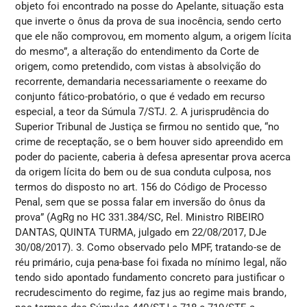
objeto foi encontrado na posse do Apelante, situação esta
que inverte o ônus da prova de sua inocência, sendo certo
que ele não comprovou, em momento algum, a origem lícita
do mesmo”, a alteração do entendimento da Corte de
origem, como pretendido, com vistas à absolvição do
recorrente, demandaria necessariamente o reexame do
conjunto fático-probatório, o que é vedado em recurso
especial, a teor da Súmula 7/STJ. 2. A jurisprudência do
Superior Tribunal de Justiça se firmou no sentido que, “no
crime de receptação, se o bem houver sido apreendido em
poder do paciente, caberia à defesa apresentar prova acerca
da origem lícita do bem ou de sua conduta culposa, nos
termos do disposto no art. 156 do Código de Processo
Penal, sem que se possa falar em inversão do ônus da
prova” (AgRg no HC 331.384/SC, Rel. Ministro RIBEIRO
DANTAS, QUINTA TURMA, julgado em 22/08/2017, DJe
30/08/2017). 3. Como observado pelo MPF, tratando-se de
réu primário, cuja pena-base foi fixada no mínimo legal, não
tendo sido apontado fundamento concreto para justificar o
recrudescimento do regime, faz jus ao regime mais brando,