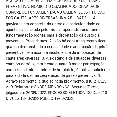
AGRAVO REGIMENTAL EM HABEAS CORPUS. PRISÃO
PREVENTIVA. HOMICÍDIO QUALIFICADO. GRAVIDADE
CONCRETA. FUNDAMENTAÇÃO VÁLIDA. SUBSTITUIÇÃO
POR CAUTELARES DIVERSAS: INVIABILIDADE. 1. A
gravidade em concreto do crime e a periculosidade do
agente, evidenciada pelo modus operandi, constituem
fundamentação idônea para a decretação da custódia
preventiva. Precedentes. 2. Não há constrangimento ilegal
quando demonstrada a necessidade e adequação da prisão
preventiva, bem assim a insuficiência da imposição de
cautelares diversas. 3. A existência de situações diversas
entre os corréus, mormente quanto à maior participação
como mandante do crime de homicídio, é motivo suficiente
para a distinção na decretação de prisão preventiva. 4.
Agravo regimental a que se nega provimento. (HC 210525
AgR, Relator(a): ANDRÉ MENDONÇA, Segunda Turma,
julgado em 26/09/2022, PROCESSO ELETRÔNICO DJe-210
DIVULG 18-10-2022 PUBLIC 19-10-2022).