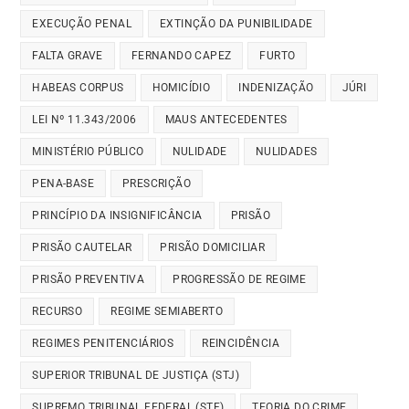
EXECUÇÃO PENAL
EXTINÇÃO DA PUNIBILIDADE
FALTA GRAVE
FERNANDO CAPEZ
FURTO
HABEAS CORPUS
HOMICÍDIO
INDENIZAÇÃO
JÚRI
LEI Nº 11.343/2006
MAUS ANTECEDENTES
MINISTÉRIO PÚBLICO
NULIDADE
NULIDADES
PENA-BASE
PRESCRIÇÃO
PRINCÍPIO DA INSIGNIFICÂNCIA
PRISÃO
PRISÃO CAUTELAR
PRISÃO DOMICILIAR
PRISÃO PREVENTIVA
PROGRESSÃO DE REGIME
RECURSO
REGIME SEMIABERTO
REGIMES PENITENCIÁRIOS
REINCIDÊNCIA
SUPERIOR TRIBUNAL DE JUSTIÇA (STJ)
SUPREMO TRIBUNAL FEDERAL (STF)
TEORIA DO CRIME