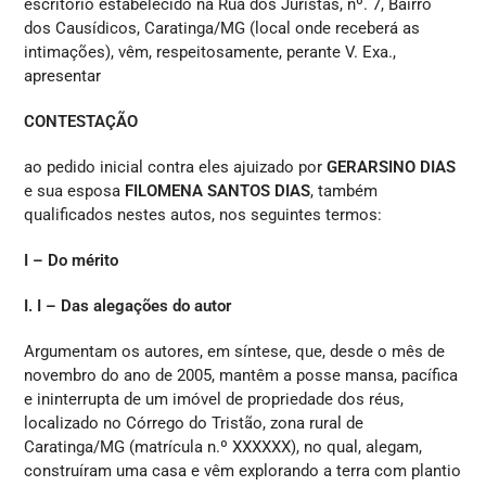
escritório estabelecido na Rua dos Juristas, nº. 7, Bairro
dos Causídicos, Caratinga/MG (local onde receberá as
intimações), vêm, respeitosamente, perante V. Exa.,
apresentar
CONTESTAÇÃO
ao pedido inicial contra eles ajuizado por
GERARSINO DIAS
e sua esposa
FILOMENA SANTOS DIAS
, também
qualificados nestes autos, nos seguintes termos:
I – Do mérito
I. I – Das alegações do autor
Argumentam os autores, em síntese, que, desde o mês de
novembro do ano de 2005, mantêm a posse mansa, pacífica
e ininterrupta de um imóvel de propriedade dos réus,
localizado no Córrego do Tristão, zona rural de
Caratinga/MG (matrícula n.º XXXXXX), no qual, alegam,
construíram uma casa e vêm explorando a terra com plantio