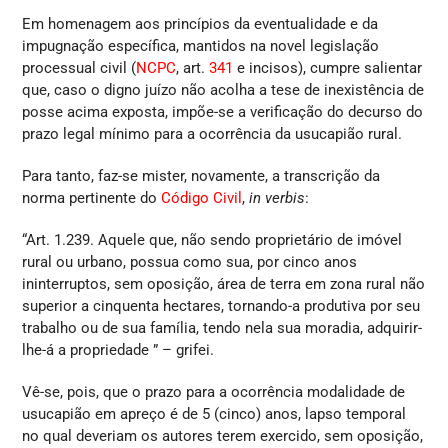
Em homenagem aos princípios da eventualidade e da
impugnação específica, mantidos na novel legislação
processual civil (
NCPC
, art.
341
e incisos), cumpre salientar
que, caso o digno juízo não acolha a tese de inexistência de
posse acima exposta, impõe-se a verificação do decurso do
prazo legal mínimo para a ocorrência da usucapião rural.
Para tanto, faz-se mister, novamente, a transcrição da
norma pertinente do
Código Civil
,
in verbis
:
“Art. 1.239. Aquele que, não sendo proprietário de imóvel
rural ou urbano, possua como sua, por cinco anos
ininterruptos, sem oposição, área de terra em zona rural não
superior a cinquenta hectares, tornando-a produtiva por seu
trabalho ou de sua família, tendo nela sua moradia, adquirir-
lhe-á a propriedade ” – grifei.
Vê-se, pois, que o prazo para a ocorrência modalidade de
usucapião em apreço é de 5 (cinco) anos, lapso temporal
no qual deveriam os autores terem exercido, sem oposição,