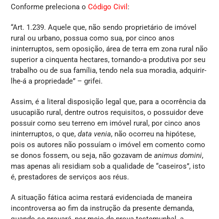
Conforme preleciona o
Código Civil
:
“Art. 1.239. Aquele que, não sendo proprietário de imóvel
rural ou urbano, possua como sua, por cinco anos
ininterruptos, sem oposição, área de terra em zona rural não
superior a cinquenta hectares, tornando-a produtiva por seu
trabalho ou de sua família, tendo nela sua moradia, adquirir-
lhe-á a propriedade” – grifei.
Assim, é a literal disposição legal que, para a ocorrência da
usucapião rural, dentre outros requisitos, o possuidor deve
possuir como seu terreno em imóvel rural, por cinco anos
ininterruptos, o que,
data venia
, não ocorreu na hipótese,
pois os autores não possuíam o imóvel em comento como
se donos fossem, ou seja, não gozavam de
animus domini
,
mas apenas ali residiam sob a qualidade de “caseiros”, isto
é, prestadores de serviços aos réus.
A situação fática acima restará evidenciada de maneira
incontroversa ao fim da instrução da presente demanda,