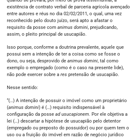
quando se provará, por meio de prova testemunhal, a
existência de contrato verbal de parceria agrícola avençado
entre autores e réus no dia 02/02/2011, o qual, uma vez
reconhecido pelo douto juízo, será apto a afastar o
requisito da posse com
animus domini
, prejudicando,
assim, o pleito principal de usucapião.
Isso porque, conforme a doutrina prevalente, aquele que
possui sem a intenção de ter a coisa como se fosse o
dono, ou seja, desprovido de
animus domini
, tal como
exemplo o empregado (como é o caso na presente lide),
não pode exercer sobre a
res
pretensão de usucapião.
Nesse sentido:
“(…) A intenção de possuir o imóvel como um proprietário
(
animus domini
) é (…) requisito indispensável à
configuração da posse
ad usucapionem
. Por ele objetiva a
lei (…) descartar a hipótese de usucapião pelo detentor
(empregado ou preposto do possuidor) ou por quem tem o
uso ou a fruição do imóvel em razão de negócio jurídico