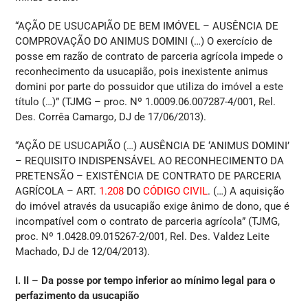
“AÇÃO DE USUCAPIÃO DE BEM IMÓVEL – AUSÊNCIA DE
COMPROVAÇÃO DO ANIMUS DOMINI (…) O exercício de
posse em razão de contrato de parceria agrícola impede o
reconhecimento da usucapião, pois inexistente animus
domini por parte do possuidor que utiliza do imóvel a este
título (…)” (TJMG – proc. Nº 1.0009.06.007287-4/001, Rel.
Des. Corrêa Camargo, DJ de 17/06/2013).
“AÇÃO DE USUCAPIÃO (…) AUSÊNCIA DE ‘ANIMUS DOMINI’
– REQUISITO INDISPENSÁVEL AO RECONHECIMENTO DA
PRETENSÃO – EXISTÊNCIA DE CONTRATO DE PARCERIA
AGRÍCOLA – ART.
1.208
DO
CÓDIGO CIVIL
. (…) A aquisição
do imóvel através da usucapião exige ânimo de dono, que é
incompatível com o contrato de parceria agrícola” (TJMG,
proc. Nº 1.0428.09.015267-2/001, Rel. Des. Valdez Leite
Machado, DJ de 12/04/2013).
I. II – Da posse por tempo inferior ao mínimo legal para o
perfazimento da usucapião