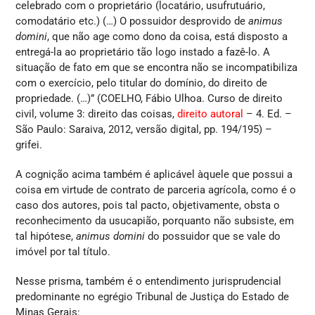
celebrado com o proprietário (locatário, usufrutuário,
comodatário etc.) (…) O possuidor desprovido de
animus
domini
, que não age como dono da coisa, está disposto a
entregá-la ao proprietário tão logo instado a fazê-lo. A
situação de fato em que se encontra não se incompatibiliza
com o exercício, pelo titular do domínio, do direito de
propriedade. (…)” (COELHO, Fábio Ulhoa. Curso de direito
civil, volume 3: direito das coisas,
direito autoral
– 4. Ed. –
São Paulo: Saraiva, 2012, versão digital, pp. 194/195) –
grifei.
A cognição acima também é aplicável àquele que possui a
coisa em virtude de contrato de parceria agrícola, como é o
caso dos autores, pois tal pacto, objetivamente, obsta o
reconhecimento da usucapião, porquanto não subsiste, em
tal hipótese,
animus domini
do possuidor que se vale do
imóvel por tal título.
Nesse prisma, também é o entendimento jurisprudencial
predominante no egrégio Tribunal de Justiça do Estado de
Minas Gerais: