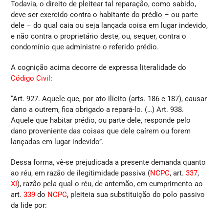
Todavia, o direito de pleitear tal reparação, como sabido,
deve ser exercido contra o habitante do prédio – ou parte
dele – do qual caia ou seja lançada coisa em lugar indevido,
e não contra o proprietário deste, ou, sequer, contra o
condomínio que administre o referido prédio.
A cognição acima decorre de expressa literalidade do
Código Civil
:
“Art. 927. Aquele que, por ato ilícito (arts. 186 e 187), causar
dano a outrem, fica obrigado a repará-lo. (…) Art. 938.
Aquele que habitar prédio, ou parte dele, responde pelo
dano proveniente das coisas que dele caírem ou forem
lançadas em lugar indevido”.
Dessa forma, vê-se prejudicada a presente demanda quanto
ao réu, em razão de ilegitimidade passiva (
NCPC
, art.
337
,
XI
), razão pela qual o réu, de antemão, em cumprimento ao
art.
339
do
NCPC
, pleiteia sua substituição do polo passivo
da lide por: