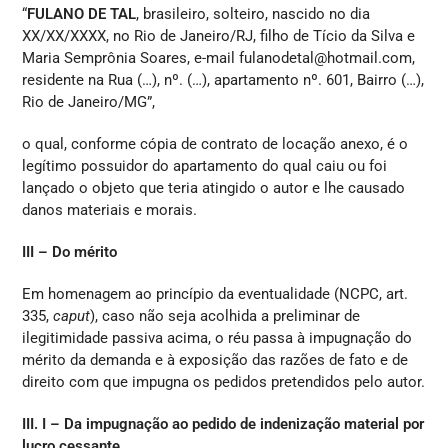
“
FULANO DE TAL
, brasileiro, solteiro, nascido no dia
XX/XX/XXXX, no Rio de Janeiro/RJ, filho de Tício da Silva e
Maria Semprônia Soares, e-mail fulanodetal@hotmail.com,
residente na Rua (…), nº. (…), apartamento nº. 601, Bairro (…),
Rio de Janeiro/MG”,
o qual, conforme cópia de contrato de locação anexo, é o
legítimo possuidor do apartamento do qual caiu ou foi
lançado o objeto que teria atingido o autor e lhe causado
danos materiais e morais.
III – Do mérito
Em homenagem ao princípio da eventualidade (NCPC, art.
335,
caput
), caso não seja acolhida a preliminar de
ilegitimidade passiva acima, o réu passa à impugnação do
mérito da demanda e à exposição das razões de fato e de
direito com que impugna os pedidos pretendidos pelo autor.
III. I – Da impugnação ao pedido de indenização material por
lucro cessante