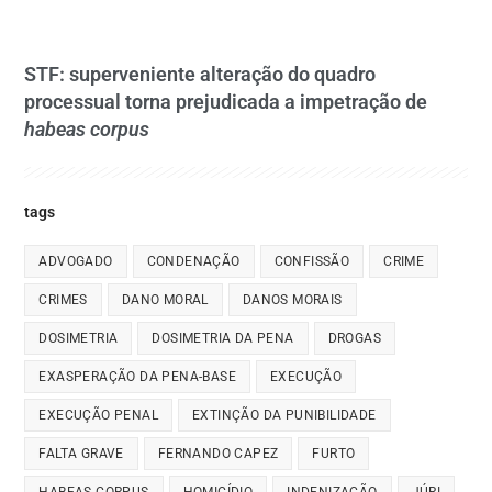
STF: superveniente alteração do quadro
processual torna prejudicada a impetração de
habeas corpus
tags
ADVOGADO
CONDENAÇÃO
CONFISSÃO
CRIME
CRIMES
DANO MORAL
DANOS MORAIS
DOSIMETRIA
DOSIMETRIA DA PENA
DROGAS
EXASPERAÇÃO DA PENA-BASE
EXECUÇÃO
EXECUÇÃO PENAL
EXTINÇÃO DA PUNIBILIDADE
FALTA GRAVE
FERNANDO CAPEZ
FURTO
HABEAS CORPUS
HOMICÍDIO
INDENIZAÇÃO
JÚRI