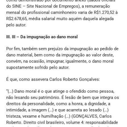
como demonstrado por documento anexo (dados oficiais
do SINE – Site Nacional de Empregos), a remuneração
mensal do profissional caminhoneiro varia de R$1.270,52 à
R$2.678,65, média salarial muito aquém daquela alegada
pelo autor.
III. III – Da impugnação ao dano moral
Por fim, também sem prejuízo da impugnação ao pedido de
dano material, bem como da impugnação ao valor deste,
convém, na ocasião, impugnar, igualmente, o dano moral
supostamente sofrido pelo autor.
É que, como assevera Carlos Roberto Gonçalves:
“(…) Dano moral é o que atinge o ofendido como pessoa,
não lesando seu patrimônio. É lesão de bem que integra os
direitos da personalidade, como a honra, a dignidade, a
intimidade, a imagem (…) e que acarreta ao lesado (…)
tristeza, vexame e humilhação (…) (GONÇALVES, Carlos
Roberto. Direito civil brasileiro, volume 4: responsabilidade