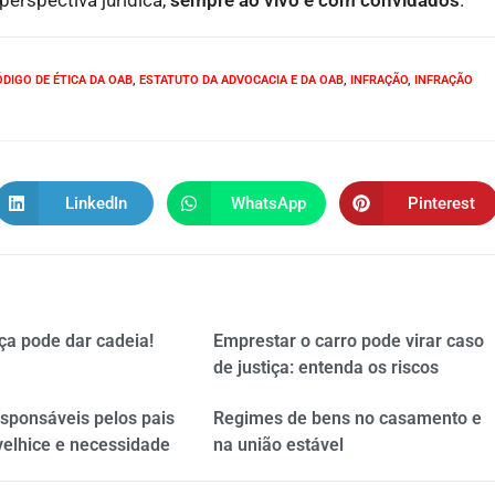
erspectiva jurídica,
sempre ao vivo e com convidados
.
DIGO DE ÉTICA DA OAB
,
ESTATUTO DA ADVOCACIA E DA OAB
,
INFRAÇÃO
,
INFRAÇÃO
LinkedIn
WhatsApp
Pinterest
ça pode dar cadeia!
Emprestar o carro pode virar caso
de justiça: entenda os riscos
esponsáveis pelos pais
Regimes de bens no casamento e
velhice e necessidade
na união estável