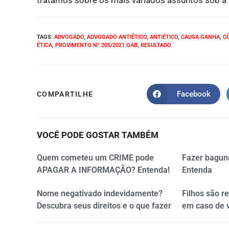
tratamos sobre os mais variados assuntos sob a p
TAGS
:
ADVOGADO
,
ADVOGADO ANTIÉTICO
,
ANTIÉTICO
,
CAUSA GANHA
,
CÓ
ÉTICA
,
PROVIMENTO Nº 205/2021 OAB
,
RESULTADO
Facebook
COMPARTILHE
VOCÊ PODE GOSTAR TAMBÉM
Quem cometeu um CRIME pode
Fazer bagun
APAGAR A INFORMAÇÃO? Entenda!
Entenda
Nome negativado indevidamente?
Filhos são r
Descubra seus direitos e o que fazer
em caso de 