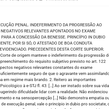
ECUÇÃO PENAL. INDEFERIMENTO DA PROGRESSÃO AO
 NEGATIVOS RELEVANTES APONTADOS NO EXAME
 PARA A CONCESSÃO DA BENESSE. PRINCÍPIO IN DUBIO
IENTE, POR SI SÓ, O ATESTADO DE BOA CONDUTA
EVIDENCIADO. PRECEDENTES DESTA CORTE SUPERIOR.
Corte de origem manteve o indeferimento da progressão d
preenchimento do requisito subjetivo previsto no art. 122
aspectos negativos relevantes constantes do exame
 suficientemente seguro de que o agravante vem assimiland
ena em regime mais brando. 2. Reitero as importantes
sicológico à e-STJ fl. 43: […] Ao ser instado sobre sua vida
ugerindo dificuldade lidar com a realidade. Não evidenciou
nsamento e na sensopercepção […] Não demonstra empatia o
de execução penal, vale o princípio in dubio pro societate, 