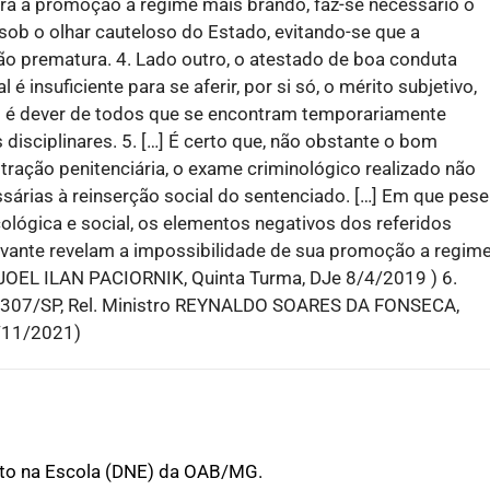
ara a promoção a regime mais brando, faz-se necessário o
b o olhar cauteloso do Estado, evitando-se que a
o prematura. 4. Lado outro, o atestado de boa conduta
 é insuficiente para se aferir, por si só, o mérito subjetivo,
 é dever de todos que se encontram temporariamente
isciplinares. 5. […] É certo que, não obstante o bom
ração penitenciária, o exame criminológico realizado não
sárias à reinserção social do sentenciado. […] Em que pese
cológica e social, os elementos negativos dos referidos
gravante revelam a impossibilidade de sua promoção a regim
o JOEL ILAN PACIORNIK, Quinta Turma, DJe 8/4/2019 ) 6.
5.307/SP, Rel. Ministro REYNALDO SOARES DA FONSECA,
/11/2021)
ito na Escola (DNE) da OAB/MG.