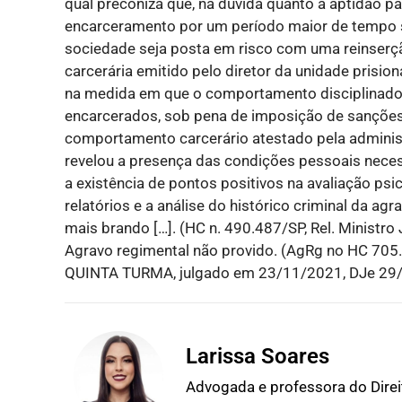
qual preconiza que, na dúvida quanto à aptidão p
encarceramento por um período maior de tempo so
sociedade seja posta em risco com uma reinserçã
carcerária emitido pelo diretor da unidade prisional
na medida em que o comportamento disciplinado
encarcerados, sob pena de imposição de sanções d
comportamento carcerário atestado pela administ
revelou a presença das condições pessoais neces
a existência de pontos positivos na avaliação psi
relatórios e a análise do histórico criminal da a
mais brando […]. (HC n. 490.487/SP, Rel. Ministr
Agravo regimental não provido. (AgRg no HC 70
QUINTA TURMA, julgado em 23/11/2021, DJe 29
Larissa Soares
Advogada e professora do Dire