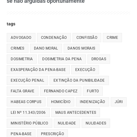
se não arguidas oportunamente
tags
ADVOGADO
CONDENAÇÃO
CONFISSÃO
CRIME
CRIMES
DANO MORAL
DANOS MORAIS
DOSIMETRIA
DOSIMETRIA DA PENA
DROGAS
EXASPERAÇÃO DA PENA-BASE
EXECUÇÃO
EXECUÇÃO PENAL
EXTINÇÃO DA PUNIBILIDADE
FALTA GRAVE
FERNANDO CAPEZ
FURTO
HABEAS CORPUS
HOMICÍDIO
INDENIZAÇÃO
JÚRI
LEI Nº 11.343/2006
MAUS ANTECEDENTES
MINISTÉRIO PÚBLICO
NULIDADE
NULIDADES
PENA-BASE
PRESCRIÇÃO