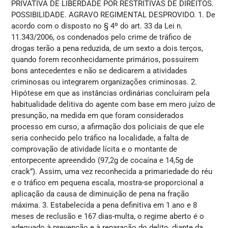
PRIVATIVA DE LIBERDADE POR RESTRITIVAS DE DIREITOS.
POSSIBILIDADE. AGRAVO REGIMENTAL DESPROVIDO. 1. De
acordo com o disposto no § 4º do art. 33 da Lei n.
11.343/2006, os condenados pelo crime de tráfico de
drogas terão a pena reduzida, de um sexto a dois terços,
quando forem reconhecidamente primários, possuírem
bons antecedentes e não se dedicarem a atividades
criminosas ou integrarem organizações criminosas. 2.
Hipótese em que as instâncias ordinárias concluíram pela
habitualidade delitiva do agente com base em mero juízo de
presunção, na medida em que foram considerados
processo em curso, a afirmação dos policiais de que ele
seria conhecido pelo tráfico na localidade, a falta de
comprovação de atividade lícita e o montante de
entorpecente apreendido (97,2g de cocaína e 14,5g de
crack”). Assim, uma vez reconhecida a primariedade do réu
e o tráfico em pequena escala, mostra-se proporcional a
aplicação da causa de diminuição de pena na fração
máxima. 3. Estabelecida a pena definitiva em 1 ano e 8
meses de reclusão e 167 dias-multa, o regime aberto é o
adequado à prevenção e à reparação do delito, diante da