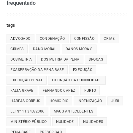
frequentado
tags
ADVOGADO
CONDENAÇÃO
CONFISSÃO
CRIME
CRIMES
DANO MORAL
DANOS MORAIS
DOSIMETRIA
DOSIMETRIA DA PENA
DROGAS
EXASPERAÇÃO DA PENA-BASE
EXECUÇÃO
EXECUÇÃO PENAL
EXTINÇÃO DA PUNIBILIDADE
FALTA GRAVE
FERNANDO CAPEZ
FURTO
HABEAS CORPUS
HOMICÍDIO
INDENIZAÇÃO
JÚRI
LEI Nº 11.343/2006
MAUS ANTECEDENTES
MINISTÉRIO PÚBLICO
NULIDADE
NULIDADES
PENA-BASE
PRESCRIÇÃO