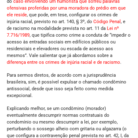
do
caso envolvendo um humorista que sofreu palavras
ofensivas proferidas por uma moradora do prédio em que
ele reside
, que pode, em tese, configurar os crimes de
injúria racial, previsto no art. 140, § 3º, do
Código Penal
, e
de racismo na modalidade prevista no art. 11 da
Lei nº
7.716/1989
, que tipifica como crime a conduta de “impedir o
acesso às entradas sociais em edifícios públicos ou
residenciais e elevadores ou escada de acesso aos
mesmos”. Vale salientar que já abordamos sobre a
diferença entre os crimes de injúria racial e de racismo
.
Para sermos diretos, de acordo com a jurisprudência
brasileira, sim, é possível expulsar o chamado condômino
antissocial, desde que isso seja feito como medida
excepcional.
Explicando melhor, se um condômino (morador)
eventualmente descumprir normas contratuais do
condomínio ou mesmo descumprir a lei, por exemplo,
perturbando o sossego alheio com gritaria ou algazarra (o
que configura a contravenção penal prevista no art. 42, I, da