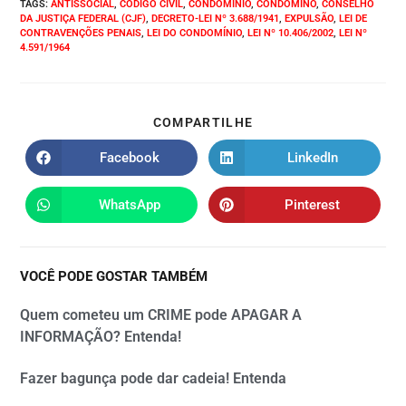
TAGS
:
ANTISSOCIAL
,
CÓDIGO CIVIL
,
CONDOMÍNIO
,
CONDÔMINO
,
CONSELHO
DA JUSTIÇA FEDERAL (CJF)
,
DECRETO-LEI Nº 3.688/1941
,
EXPULSÃO
,
LEI DE
CONTRAVENÇÕES PENAIS
,
LEI DO CONDOMÍNIO
,
LEI Nº 10.406/2002
,
LEI Nº
4.591/1964
COMPARTILHE
Facebook
LinkedIn
WhatsApp
Pinterest
VOCÊ PODE GOSTAR TAMBÉM
Quem cometeu um CRIME pode APAGAR A
INFORMAÇÃO? Entenda!
Fazer bagunça pode dar cadeia! Entenda