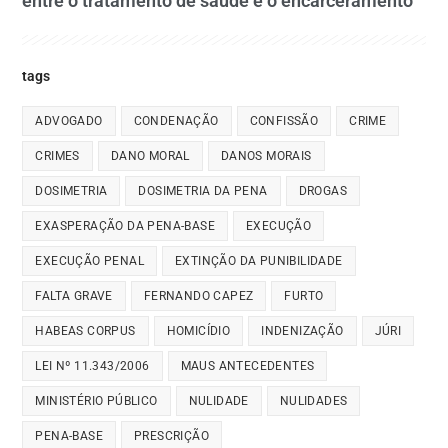
entre o tratamento de saúde e o encarceramento
tags
ADVOGADO
CONDENAÇÃO
CONFISSÃO
CRIME
CRIMES
DANO MORAL
DANOS MORAIS
DOSIMETRIA
DOSIMETRIA DA PENA
DROGAS
EXASPERAÇÃO DA PENA-BASE
EXECUÇÃO
EXECUÇÃO PENAL
EXTINÇÃO DA PUNIBILIDADE
FALTA GRAVE
FERNANDO CAPEZ
FURTO
HABEAS CORPUS
HOMICÍDIO
INDENIZAÇÃO
JÚRI
LEI Nº 11.343/2006
MAUS ANTECEDENTES
MINISTÉRIO PÚBLICO
NULIDADE
NULIDADES
PENA-BASE
PRESCRIÇÃO