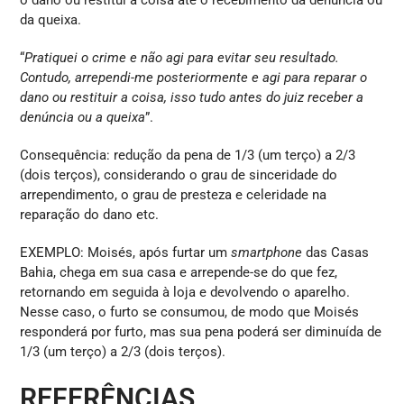
o dano ou restitui a coisa até o recebimento da denúncia ou
da queixa.
“
Pratiquei o crime e não agi para evitar seu resultado.
Contudo, arrependi-me posteriormente e agi para reparar o
dano ou restituir a coisa, isso tudo antes do juiz receber a
denúncia ou a queixa
”.
Consequência: redução da pena de 1/3 (um terço) a 2/3
(dois terços), considerando o grau de sinceridade do
arrependimento, o grau de presteza e celeridade na
reparação do dano etc.
EXEMPLO: Moisés, após furtar um
smartphone
das Casas
Bahia, chega em sua casa e arrepende-se do que fez,
retornando em seguida à loja e devolvendo o aparelho.
Nesse caso, o furto se consumou, de modo que Moisés
responderá por furto, mas sua pena poderá ser diminuída de
1/3 (um terço) a 2/3 (dois terços).
REFERÊNCIAS