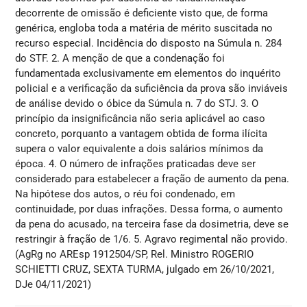
decorrente de omissão é deficiente visto que, de forma
genérica, engloba toda a matéria de mérito suscitada no
recurso especial. Incidência do disposto na Súmula n. 284
do STF. 2. A menção de que a condenação foi
fundamentada exclusivamente em elementos do inquérito
policial e a verificação da suficiência da prova são inviáveis
de análise devido o óbice da Súmula n. 7 do STJ. 3. O
princípio da insignificância não seria aplicável ao caso
concreto, porquanto a vantagem obtida de forma ilícita
supera o valor equivalente a dois salários mínimos da
época. 4. O número de infrações praticadas deve ser
considerado para estabelecer a fração de aumento da pena.
Na hipótese dos autos, o réu foi condenado, em
continuidade, por duas infrações. Dessa forma, o aumento
da pena do acusado, na terceira fase da dosimetria, deve se
restringir à fração de 1/6. 5. Agravo regimental não provido.
(AgRg no AREsp 1912504/SP, Rel. Ministro ROGERIO
SCHIETTI CRUZ, SEXTA TURMA, julgado em 26/10/2021,
DJe 04/11/2021)