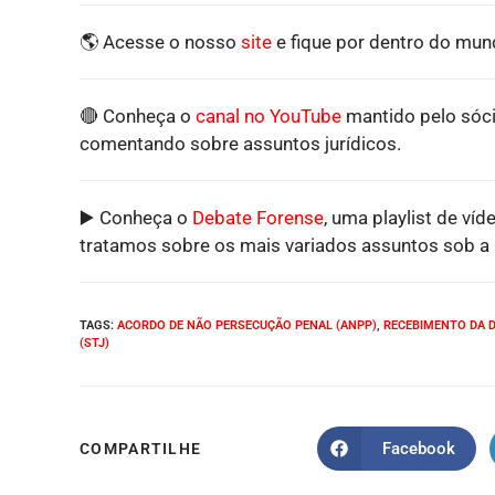
🌎 Acesse o nosso
site
e fique por dentro do mund
🔴 Conheça o
canal no YouTube
mantido pelo sóci
comentando sobre assuntos jurídicos.
▶️ Conheça o
Debate Forense
, uma playlist de víd
tratamos sobre os mais variados assuntos sob a p
TAGS
:
ACORDO DE NÃO PERSECUÇÃO PENAL (ANPP)
,
RECEBIMENTO DA 
(STJ)
Facebook
COMPARTILHE