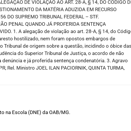
EGAÇÃO DE VIOLAÇÃO AO ART. 28-A, § 14, DO CÓDIGO D
ESTIONAMENTO DA MATÉRIA ADUZIDA EM RECURSO
356 DO SUPREMO TRIBUNAL FEDERAL – STF.
ÃO PENAL QUANDO JÁ PROFERIDA SENTENÇA
1. A alegação de violação ao art. 28-A, § 14, do Códig
 aresto hostilizado, nem foram opostos embargos de
 Tribunal de origem sobre a questão, incidindo o óbice da
udência do Superior Tribunal de Justiça, o acordo de não
 denúncia e já proferida sentença condenatória. 3. Agravo
PR, Rel. Ministro JOEL ILAN PACIORNIK, QUINTA TURMA,
ito na Escola (DNE) da OAB/MG.