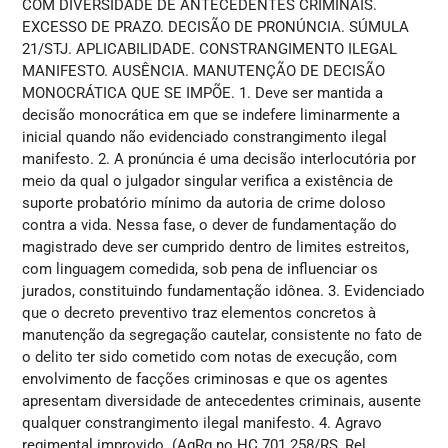
COM DIVERSIDADE DE ANTECEDENTES CRIMINAIS.
EXCESSO DE PRAZO. DECISÃO DE PRONÚNCIA. SÚMULA
21/STJ. APLICABILIDADE. CONSTRANGIMENTO ILEGAL
MANIFESTO. AUSÊNCIA. MANUTENÇÃO DE DECISÃO
MONOCRÁTICA QUE SE IMPÕE. 1. Deve ser mantida a
decisão monocrática em que se indefere liminarmente a
inicial quando não evidenciado constrangimento ilegal
manifesto. 2. A pronúncia é uma decisão interlocutória por
meio da qual o julgador singular verifica a existência de
suporte probatório mínimo da autoria de crime doloso
contra a vida. Nessa fase, o dever de fundamentação do
magistrado deve ser cumprido dentro de limites estreitos,
com linguagem comedida, sob pena de influenciar os
jurados, constituindo fundamentação idônea. 3. Evidenciado
que o decreto preventivo traz elementos concretos à
manutenção da segregação cautelar, consistente no fato de
o delito ter sido cometido com notas de execução, com
envolvimento de facções criminosas e que os agentes
apresentam diversidade de antecedentes criminais, ausente
qualquer constrangimento ilegal manifesto. 4. Agravo
regimental improvido. (AgRg no HC 701.258/RS, Rel.