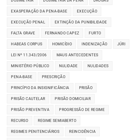
DOSIMETRIA
DOSIMETRIA DA PENA
DROGAS
EXASPERAÇÃO DA PENA-BASE
EXECUÇÃO
EXECUÇÃO PENAL
EXTINÇÃO DA PUNIBILIDADE
FALTA GRAVE
FERNANDO CAPEZ
FURTO
HABEAS CORPUS
HOMICÍDIO
INDENIZAÇÃO
JÚRI
LEI Nº 11.343/2006
MAUS ANTECEDENTES
MINISTÉRIO PÚBLICO
NULIDADE
NULIDADES
PENA-BASE
PRESCRIÇÃO
PRINCÍPIO DA INSIGNIFICÂNCIA
PRISÃO
PRISÃO CAUTELAR
PRISÃO DOMICILIAR
PRISÃO PREVENTIVA
PROGRESSÃO DE REGIME
RECURSO
REGIME SEMIABERTO
REGIMES PENITENCIÁRIOS
REINCIDÊNCIA