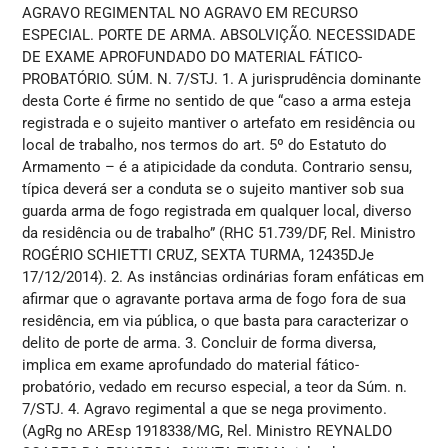
AGRAVO REGIMENTAL NO AGRAVO EM RECURSO
ESPECIAL. PORTE DE ARMA. ABSOLVIÇÃO. NECESSIDADE
DE EXAME APROFUNDADO DO MATERIAL FÁTICO-
PROBATÓRIO. SÚM. N. 7/STJ. 1. A jurisprudência dominante
desta Corte é firme no sentido de que “caso a arma esteja
registrada e o sujeito mantiver o artefato em residência ou
local de trabalho, nos termos do art. 5º do Estatuto do
Armamento – é a atipicidade da conduta. Contrario sensu,
típica deverá ser a conduta se o sujeito mantiver sob sua
guarda arma de fogo registrada em qualquer local, diverso
da residência ou de trabalho” (RHC 51.739/DF, Rel. Ministro
ROGÉRIO SCHIETTI CRUZ, SEXTA TURMA, 12435DJe
17/12/2014). 2. As instâncias ordinárias foram enfáticas em
afirmar que o agravante portava arma de fogo fora de sua
residência, em via pública, o que basta para caracterizar o
delito de porte de arma. 3. Concluir de forma diversa,
implica em exame aprofundado do material fático-
probatório, vedado em recurso especial, a teor da Súm. n.
7/STJ. 4. Agravo regimental a que se nega provimento.
(AgRg no AREsp 1918338/MG, Rel. Ministro REYNALDO