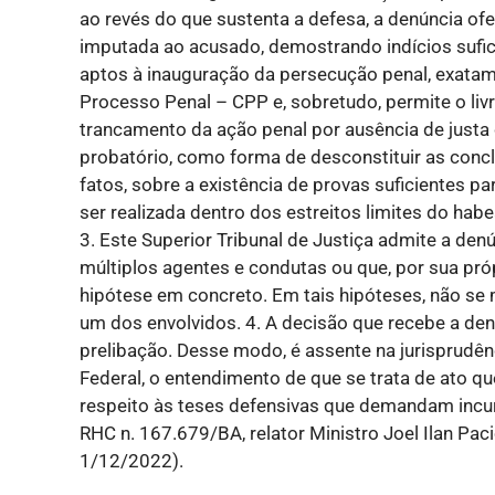
ao revés do que sustenta a defesa, a denúncia ofer
imputada ao acusado, demostrando indícios sufici
aptos à inauguração da persecução penal, exatam
Processo Penal – CPP e, sobretudo, permite o livr
trancamento da ação penal por ausência de just
probatório, como forma de desconstituir as concl
fatos, sobre a existência de provas suficientes p
ser realizada dentro dos estreitos limites do hab
3. Este Superior Tribunal de Justiça admite a den
múltiplos agentes e condutas ou que, por sua pró
hipótese em concreto. Em tais hipóteses, não se 
um dos envolvidos. 4. A decisão que recebe a denú
prelibação. Desse modo, é assente na jurisprudê
Federal, o entendimento de que se trata de ato 
respeito às teses defensivas que demandam incur
RHC n. 167.679/BA, relator Ministro Joel Ilan Pa
1/12/2022).