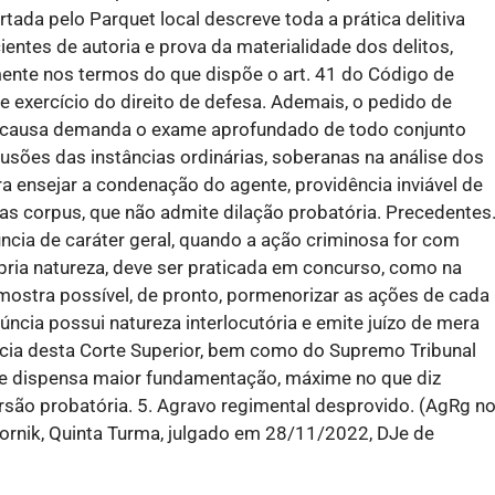
tada pelo Parquet local descreve toda a prática delitiva
entes de autoria e prova da materialidade dos delitos,
ente nos termos do que dispõe o art. 41 do Código de
e exercício do direito de defesa. Ademais, o pedido de
a causa demanda o exame aprofundado de todo conjunto
usões das instâncias ordinárias, soberanas na análise dos
ara ensejar a condenação do agente, providência inviável de
eas corpus, que não admite dilação probatória. Precedentes
úncia de caráter geral, quando a ação criminosa for com
pria natureza, deve ser praticada em concurso, como na
mostra possível, de pronto, pormenorizar as ações de cada
ncia possui natureza interlocutória e emite juízo de mera
ncia desta Corte Superior, bem como do Supremo Tribunal
que dispensa maior fundamentação, máxime no que diz
são probatória. 5. Agravo regimental desprovido. (AgRg n
ciornik, Quinta Turma, julgado em 28/11/2022, DJe de