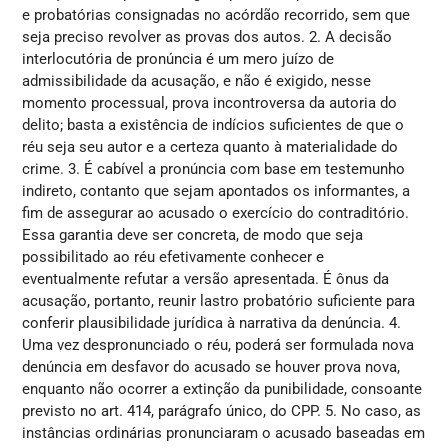
e probatórias consignadas no acórdão recorrido, sem que
seja preciso revolver as provas dos autos. 2. A decisão
interlocutória de pronúncia é um mero juízo de
admissibilidade da acusação, e não é exigido, nesse
momento processual, prova incontroversa da autoria do
delito; basta a existência de indícios suficientes de que o
réu seja seu autor e a certeza quanto à materialidade do
crime. 3. É cabível a pronúncia com base em testemunho
indireto, contanto que sejam apontados os informantes, a
fim de assegurar ao acusado o exercício do contraditório.
Essa garantia deve ser concreta, de modo que seja
possibilitado ao réu efetivamente conhecer e
eventualmente refutar a versão apresentada. É ônus da
acusação, portanto, reunir lastro probatório suficiente para
conferir plausibilidade jurídica à narrativa da denúncia. 4.
Uma vez despronunciado o réu, poderá ser formulada nova
denúncia em desfavor do acusado se houver prova nova,
enquanto não ocorrer a extinção da punibilidade, consoante
previsto no art. 414, parágrafo único, do CPP. 5. No caso, as
instâncias ordinárias pronunciaram o acusado baseadas em