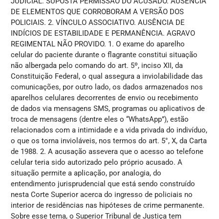
JUDICIAL. SUPOSTA PERMISSÃO DO ACUSADO. AUSÊNCIA
DE ELEMENTOS QUE CORROBORAM A VERSÃO DOS
POLICIAIS. 2. VÍNCULO ASSOCIATIVO. AUSÊNCIA DE
INDÍCIOS DE ESTABILIDADE E PERMANÊNCIA. AGRAVO
REGIMENTAL NÃO PROVIDO. 1. O exame do aparelho
celular do paciente durante o flagrante constitui situação
não albergada pelo comando do art. 5º, inciso XII, da
Constituição Federal, o qual assegura a inviolabilidade das
comunicações, por outro lado, os dados armazenados nos
aparelhos celulares decorrentes de envio ou recebimento
de dados via mensagens SMS, programas ou aplicativos de
troca de mensagens (dentre eles o “WhatsApp”), estão
relacionados com a intimidade e a vida privada do indivíduo,
o que os torna invioláveis, nos termos do art. 5°, X, da Carta
de 1988. 2. A acusação assevera que o acesso ao telefone
celular teria sido autorizado pelo próprio acusado. A
situação permite a aplicação, por analogia, do
entendimento jurisprudencial que está sendo construído
nesta Corte Superior acerca do ingresso de policiais no
interior de residências nas hipóteses de crime permanente.
Sobre esse tema, o Superior Tribunal de Justiça tem