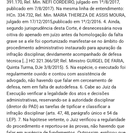
391.170, Rel. Min. NEFI CORDEIRO, julgado em 1º/8/2017,
publicado em 7/8/2017). Na mesma linha de entendimento:
HCn. 334.732, Rel. Min. MARIA THEREZA DE ASSIS MOURA,
julgado em 17/12/2015,publicado em 1º/2/2016. 4. Ainda,
segundo jurisprudência desta Corte, é desnecessária nova
oitiva do apenado em juízo antes da homologação da falta
grave se a ele foi oportunizado manifestar-se no âmbito do
procedimento administrativo instaurado para apuração da
infração disciplinar, devidamente acompanhado de defesa
técnica […] HC 321.366/SP, Rel. Ministro GURGEL DE FARIA,
Quinta Turma, DJe 3/8/2015). 5. Na espécie, o executado foi
regularmente ouvido e contou com assistência de
advogado, não havendo que falar em cerceamento de
defesa, nem em falta de autodefesa. 6. Cabe ao Juiz da
Execução verificar a legalidade dos atos e decisões
administrativas, reservando-se à autoridade disciplinar
(diretor do PAD) as tarefas de tipificar e classificar a
infração disciplinar (arts. 47, 48, parágrafo único e 54 da
LEP). 7. Na hipótese vertente, o Juiz verificou a regularidade
do procedimento e reportou-se às provas, não havendo que
falar em ausência de fundamentos. Outrossim, explicou que