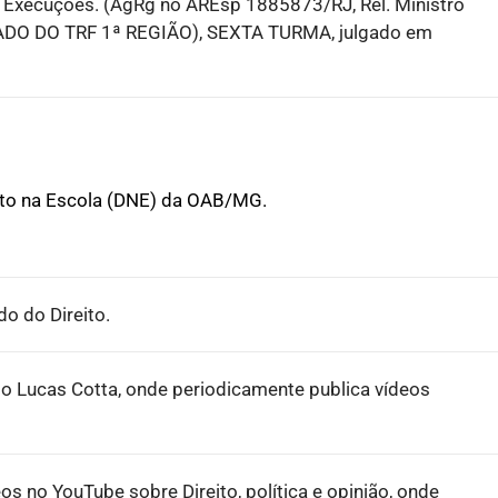
das Execuções. (AgRg no AREsp 1885873/RJ, Rel. Ministro
DO TRF 1ª REGIÃO), SEXTA TURMA, julgado em
ito na Escola (DNE) da OAB/MG.
o do Direito.
o Lucas Cotta, onde periodicamente publica vídeos
eos no YouTube sobre Direito, política e opinião, onde