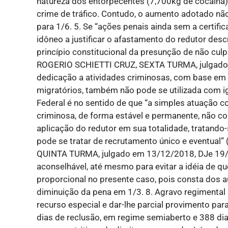
natureza dos entorpecentes (7,700kg de cocaína) 
crime de tráfico. Contudo, o aumento adotado não
para 1/6. 5. Se “ações penais ainda sem a certif
idôneo a justificar o afastamento do redutor desc
princípio constitucional da presunção de não cul
ROGERIO SCHIETTI CRUZ, SEXTA TURMA, julgado 
dedicação a atividades criminosas, com base em 
migratórios, também não pode se utilizada com ig
Federal é no sentido de que “a simples atuação co
criminosa, de forma estável e permanente, não co
aplicação do redutor em sua totalidade, tratando
pode se tratar de recrutamento único e eventual
QUINTA TURMA, julgado em 13/12/2018, DJe 19/
aconselhável, até mesmo para evitar a idéia de q
proporcional no presente caso, pois consta dos au
diminuição da pena em 1/3. 8. Agravo regimental 
recurso especial e dar-lhe parcial provimento pa
dias de reclusão, em regime semiaberto e 388 dias