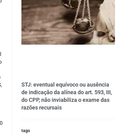
o
l
o
e
STJ: eventual equívoco ou ausência
,
de indicação da alínea do art. 593, III,
do CPP, não inviabiliza o exame das
razões recursais
20
tags