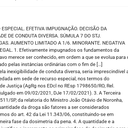
ESPECIAL. EFETIVA IMPUGNAÇÃO. DECISÃO DA
ADE DE CONDUTA DIVERSA. SÚMULA 7 DO STJ.
GAS. AUMENTO LIMITADO A 1/6. MINORANTE. NEGATIVA
L. 1. Efetivamente impugnados os fundamentos da
ravo merece ser conhecido, em ordem a que se evolua para 
ado pelas instâncias ordinárias com o fim de […]
a inexigibilidade de conduta diversa, seria imprescindível 
 vedada em sede de recurso especial, nos termos do
l de Justiça (AgRg nos EDcl no REsp 1798650/RO, Rel.
ulgado em 09/02/2021, DJe 17/02/2021). 3. A Terceira
11/SP, da relatoria do Ministro João Otávio de Noronha,
quantidade da droga são fatores a ser considerados
mos do art. 42 da Lei 11.343/06, constituindo-se em
imeira fase da dosimetria da pena. 4. A quantidade e a