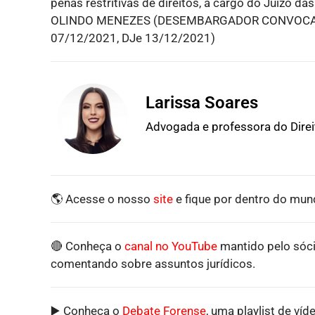
penas restritivas de direitos, a cargo do Juízo 
OLINDO MENEZES (DESEMBARGADOR CONVOCADO 
07/12/2021, DJe 13/12/2021)
Larissa Soares
Advogada e professora do Dire
🌎 Acesse o nosso
site
e fique por dentro do mund
🔴 Conheça o
canal no YouTube
mantido pelo sóci
comentando sobre assuntos jurídicos.
▶️ Conheça o
Debate Forense
, uma playlist de víd