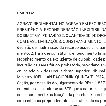
EMENTA:
AGRAVO REGIMENTAL NO AGRAVO EM RECURSO 
PRESIDÊNCIA. RECONSIDERAÇÃO. INEXIGIBILID
DOSIMETRIA. PENA-BASE. QUANTIDADE DE DRO
COM BASE EM ILAÇÕES. CONSTRANGIMENTO ILEGA
decisão de inadmissão do recurso especial, o ag
mérito. 2. Para desconstituir o entendimento firm
reconhecimento da excludente de culpabilidade pel
incursão na seara fático-probatória, providência
enunciado n. 7 da Súmula deste Superior Tribuna
Ministro JOEL ILAN PACIORNIK, QUINTA TURMA, j
Seção, por ocasião do julgamento do REsp 1.887.5
entendeu, alinhando-se ao STF, que a natureza e 
necessariamente na fixação da pena-base, nos ter
circunstância preponderante a ser utilizada na pr