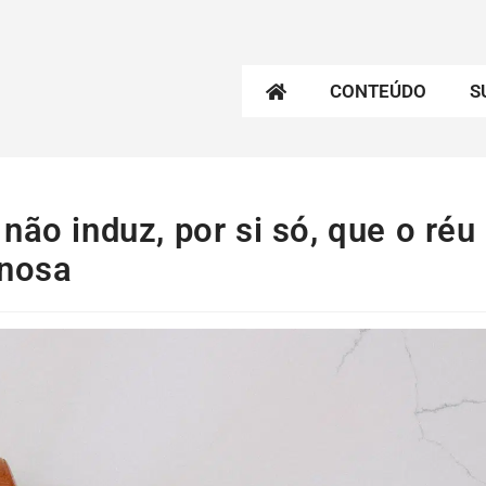
CONTEÚDO
S
não induz, por si só, que o réu
inosa