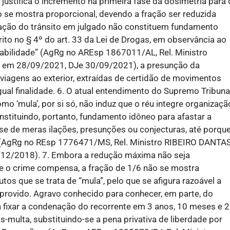
justifica o incremento na primeira fase da dosimetria para 
 se mostra proporcional, devendo a fração ser reduzida
icação do trânsito em julgado não constituem fundamento
rito no § 4º do art. 33 da Lei de Drogas, em observância ao
pabilidade” (AgRg no AREsp 1867011/AL, Rel. Ministro
em 28/09/2021, DJe 30/09/2021), a presunção da
viagens ao exterior, extraídas de certidão de movimentos
ual finalidade. 6. O atual entendimento do Supremo Tribuna
mo ‘mula’, por si só, não induz que o réu integre organizaçã
nstituindo, portanto, fundamento idôneo para afastar a
-se de meras ilações, presunções ou conjecturas, até porqu
” (AgRg no REsp 1776471/MS, Rel. Ministro RIBEIRO DANTAS
12/2018). 7. Embora a redução máxima não seja
ue o crime compensa, a fração de 1/6 não se mostra
tos que se trata de “mula”, pelo que se afigura razoável a
provido. Agravo conhecido para conhecer, em parte, do
ra fixar a condenação do recorrente em 3 anos, 10 meses e 
-multa, substituindo-se a pena privativa de liberdade por