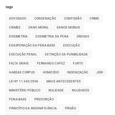
tags
ADVOGADO
CONDENAÇÃO
CONFISSÃO
CRIME
CRIMES
DANO MORAL
DANOS MORAIS
DOSIMETRIA
DOSIMETRIA DA PENA
DROGAS
EXASPERAÇÃO DA PENA-BASE
EXECUÇÃO
EXECUÇÃO PENAL
EXTINÇÃO DA PUNIBILIDADE
FALTA GRAVE
FERNANDO CAPEZ
FURTO
HABEAS CORPUS
HOMICÍDIO
INDENIZAÇÃO
JÚRI
LEI Nº 11.343/2006
MAUS ANTECEDENTES
MINISTÉRIO PÚBLICO
NULIDADE
NULIDADES
PENA-BASE
PRESCRIÇÃO
PRINCÍPIO DA INSIGNIFICÂNCIA
PRISÃO