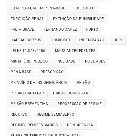
EXASPERAÇÃO DA PENA-BASE
EXECUÇÃO
EXECUÇÃO PENAL
EXTINÇÃO DA PUNIBILIDADE
FALTA GRAVE
FERNANDO CAPEZ
FURTO
HABEAS CORPUS
HOMICÍDIO
INDENIZAÇÃO
JÚRI
LEI Nº 11.343/2006
MAUS ANTECEDENTES
MINISTÉRIO PÚBLICO
NULIDADE
NULIDADES
PENA-BASE
PRESCRIÇÃO
PRINCÍPIO DA INSIGNIFICÂNCIA
PRISÃO
PRISÃO CAUTELAR
PRISÃO DOMICILIAR
PRISÃO PREVENTIVA
PROGRESSÃO DE REGIME
RECURSO
REGIME SEMIABERTO
REGIMES PENITENCIÁRIOS
REINCIDÊNCIA
SUPERIOR TRIBUNAL DE JUSTIÇA (STJ)