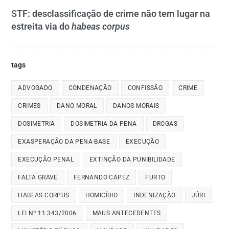
STF: desclassificação de crime não tem lugar na
estreita via do
habeas corpus
tags
ADVOGADO
CONDENAÇÃO
CONFISSÃO
CRIME
CRIMES
DANO MORAL
DANOS MORAIS
DOSIMETRIA
DOSIMETRIA DA PENA
DROGAS
EXASPERAÇÃO DA PENA-BASE
EXECUÇÃO
EXECUÇÃO PENAL
EXTINÇÃO DA PUNIBILIDADE
FALTA GRAVE
FERNANDO CAPEZ
FURTO
HABEAS CORPUS
HOMICÍDIO
INDENIZAÇÃO
JÚRI
LEI Nº 11.343/2006
MAUS ANTECEDENTES