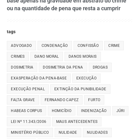
base apenas na gravidade em abstrato do crime
ou na quantidade de pena que resta a cumprir
tags
ADVOGADO
CONDENAÇÃO
CONFISSÃO
CRIME
CRIMES
DANO MORAL
DANOS MORAIS
DOSIMETRIA
DOSIMETRIA DA PENA
DROGAS
EXASPERAÇÃO DA PENA-BASE
EXECUÇÃO
EXECUÇÃO PENAL
EXTINÇÃO DA PUNIBILIDADE
FALTA GRAVE
FERNANDO CAPEZ
FURTO
HABEAS CORPUS
HOMICÍDIO
INDENIZAÇÃO
JÚRI
LEI Nº 11.343/2006
MAUS ANTECEDENTES
MINISTÉRIO PÚBLICO
NULIDADE
NULIDADES