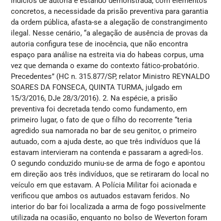
indícios de autoria e estando demonstrada, com elementos
concretos, a necessidade da prisão preventiva para garantia
da ordem pública, afasta-se a alegação de constrangimento
ilegal. Nesse cenário, “a alegação de ausência de provas da
autoria configura tese de inocência, que não encontra
espaço para análise na estreita via do habeas corpus, uma
vez que demanda o exame do contexto fático-probatório.
Precedentes” (HC n. 315.877/SP, relator Ministro REYNALDO
SOARES DA FONSECA, QUINTA TURMA, julgado em
15/3/2016, DJe 28/3/2016). 2. Na espécie, a prisão
preventiva foi decretada tendo como fundamento, em
primeiro lugar, o fato de que o filho do recorrente “teria
agredido sua namorada no bar de seu genitor, o primeiro
autuado, com a ajuda deste, ao que três indivíduos que lá
estavam intervieram na contenda e passaram a agredi-los.
O segundo conduzido muniu-se de arma de fogo e apontou
em direção aos três indivíduos, que se retiraram do local no
veículo em que estavam. A Polícia Militar foi acionada e
verificou que ambos os autuados estavam feridos. No
interior do bar foi localizada a arma de fogo possivelmente
utilizada na ocasião, enquanto no bolso de Weverton foram