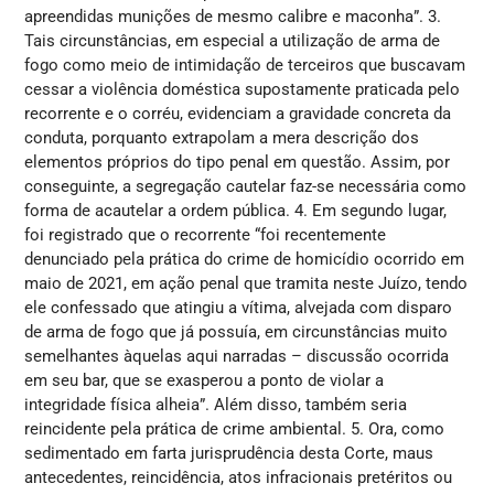
apreendidas munições de mesmo calibre e maconha”. 3.
Tais circunstâncias, em especial a utilização de arma de
fogo como meio de intimidação de terceiros que buscavam
cessar a violência doméstica supostamente praticada pelo
recorrente e o corréu, evidenciam a gravidade concreta da
conduta, porquanto extrapolam a mera descrição dos
elementos próprios do tipo penal em questão. Assim, por
conseguinte, a segregação cautelar faz-se necessária como
forma de acautelar a ordem pública. 4. Em segundo lugar,
foi registrado que o recorrente “foi recentemente
denunciado pela prática do crime de homicídio ocorrido em
maio de 2021, em ação penal que tramita neste Juízo, tendo
ele confessado que atingiu a vítima, alvejada com disparo
de arma de fogo que já possuía, em circunstâncias muito
semelhantes àquelas aqui narradas – discussão ocorrida
em seu bar, que se exasperou a ponto de violar a
integridade física alheia”. Além disso, também seria
reincidente pela prática de crime ambiental. 5. Ora, como
sedimentado em farta jurisprudência desta Corte, maus
antecedentes, reincidência, atos infracionais pretéritos ou