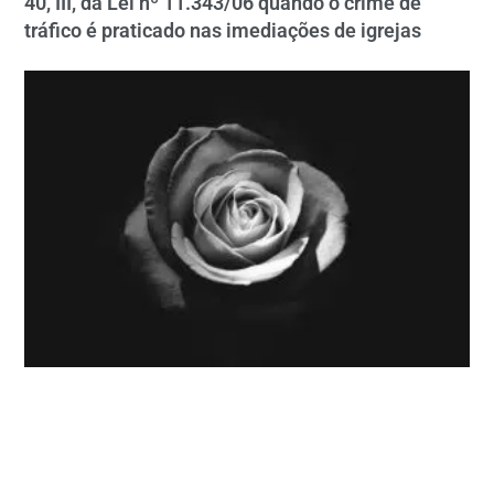
40, III, da Lei nº 11.343/06 quando o crime de
tráfico é praticado nas imediações de igrejas