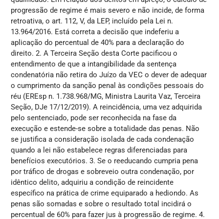
progressão de regime é mais severo e não incide, de forma
retroativa, o art. 112, V, da LEP, incluído pela Lei n.
13.964/2016. Está correta a decisão que indeferiu a
aplicação do percentual de 40% para a declaração do
direito. 2. A Terceira Seção desta Corte pacificou o
entendimento de que a intangibilidade da sentença
condenatória não retira do Juízo da VEC o dever de adequar
o cumprimento da sanção penal às condições pessoais do
réu (EREsp n. 1.738.968/MG, Ministra Laurita Vaz, Terceira
Seção, DJe 17/12/2019). A reincidência, uma vez adquirida
pelo sentenciado, pode ser reconhecida na fase da
execução e estende-se sobre a totalidade das penas. Não
se justifica a consideração isolada de cada condenação
quando a lei não estabelece regras diferenciadas para
benefícios executórios. 3. Se o reeducando cumpria pena
por tráfico de drogas e sobreveio outra condenação, por
idêntico delito, adquiriu a condição de reincidente
específico na prática de crime equiparado a hediondo. As
penas são somadas e sobre o resultado total incidirá o
percentual de 60% para fazer jus à progressão de regime. 4.