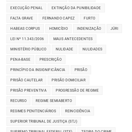
EXECUÇÃO PENAL
EXTINÇÃO DA PUNIBILIDADE
FALTA GRAVE
FERNANDO CAPEZ
FURTO
HABEAS CORPUS
HOMICÍDIO
INDENIZAÇÃO
JÚRI
LEI Nº 11.343/2006
MAUS ANTECEDENTES
MINISTÉRIO PÚBLICO
NULIDADE
NULIDADES
PENA-BASE
PRESCRIÇÃO
PRINCÍPIO DA INSIGNIFICÂNCIA
PRISÃO
PRISÃO CAUTELAR
PRISÃO DOMICILIAR
PRISÃO PREVENTIVA
PROGRESSÃO DE REGIME
RECURSO
REGIME SEMIABERTO
REGIMES PENITENCIÁRIOS
REINCIDÊNCIA
SUPERIOR TRIBUNAL DE JUSTIÇA (STJ)
SUPREMO TRIBUNAL FEDERAL (STF)
TEORIA DO CRIME