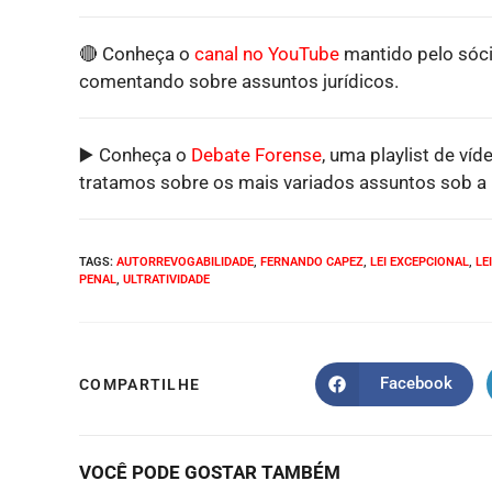
🔴 Conheça o
canal no YouTube
mantido pelo sóci
comentando sobre assuntos jurídicos.
▶️ Conheça o
Debate Forense
, uma playlist de víd
tratamos sobre os mais variados assuntos sob a p
TAGS
:
AUTORREVOGABILIDADE
,
FERNANDO CAPEZ
,
LEI EXCEPCIONAL
,
LE
PENAL
,
ULTRATIVIDADE
Facebook
COMPARTILHE
VOCÊ PODE GOSTAR TAMBÉM