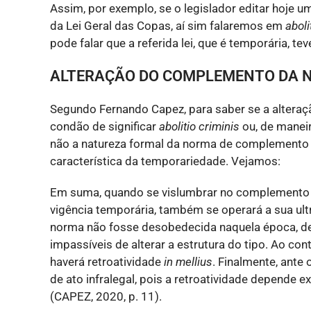
Assim, por exemplo, se o legislador editar hoje 
da Lei Geral das Copas, aí sim falaremos em
aboli
pode falar que a referida lei, que é temporária, t
ALTERAÇÃO DO COMPLEMENTO DA 
Segundo Fernando Capez, para saber se a alter
condão de significar
abolitio criminis
ou, de maneir
não a natureza formal da norma de complemento (s
característica da temporariedade. Vejamos:
Em suma, quando se vislumbrar no complemento a
vigência temporária, também se operará a sua ult
norma não fosse desobedecida naquela época, de
impassíveis de alterar a estrutura do tipo. Ao con
haverá retroatividade
in mellius
. Finalmente, ante
de ato infralegal, pois a retroatividade depende 
(CAPEZ, 2020, p. 11).