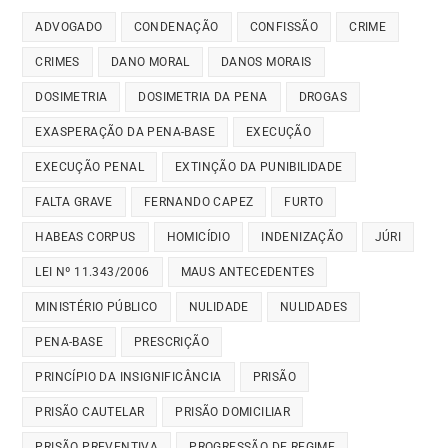
ADVOGADO
CONDENAÇÃO
CONFISSÃO
CRIME
CRIMES
DANO MORAL
DANOS MORAIS
DOSIMETRIA
DOSIMETRIA DA PENA
DROGAS
EXASPERAÇÃO DA PENA-BASE
EXECUÇÃO
EXECUÇÃO PENAL
EXTINÇÃO DA PUNIBILIDADE
FALTA GRAVE
FERNANDO CAPEZ
FURTO
HABEAS CORPUS
HOMICÍDIO
INDENIZAÇÃO
JÚRI
LEI Nº 11.343/2006
MAUS ANTECEDENTES
MINISTÉRIO PÚBLICO
NULIDADE
NULIDADES
PENA-BASE
PRESCRIÇÃO
PRINCÍPIO DA INSIGNIFICÂNCIA
PRISÃO
PRISÃO CAUTELAR
PRISÃO DOMICILIAR
PRISÃO PREVENTIVA
PROGRESSÃO DE REGIME