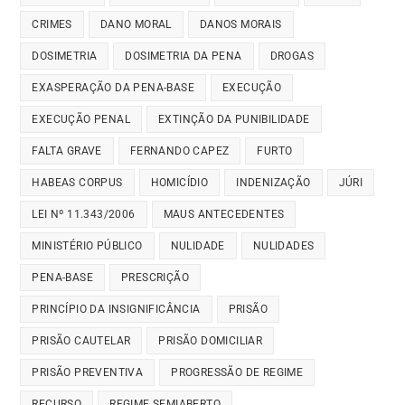
CRIMES
DANO MORAL
DANOS MORAIS
DOSIMETRIA
DOSIMETRIA DA PENA
DROGAS
EXASPERAÇÃO DA PENA-BASE
EXECUÇÃO
EXECUÇÃO PENAL
EXTINÇÃO DA PUNIBILIDADE
FALTA GRAVE
FERNANDO CAPEZ
FURTO
HABEAS CORPUS
HOMICÍDIO
INDENIZAÇÃO
JÚRI
LEI Nº 11.343/2006
MAUS ANTECEDENTES
MINISTÉRIO PÚBLICO
NULIDADE
NULIDADES
PENA-BASE
PRESCRIÇÃO
PRINCÍPIO DA INSIGNIFICÂNCIA
PRISÃO
PRISÃO CAUTELAR
PRISÃO DOMICILIAR
PRISÃO PREVENTIVA
PROGRESSÃO DE REGIME
RECURSO
REGIME SEMIABERTO