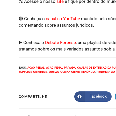
🌎 Acesse o nosso
site
e fique por dentro do mund
🔴 Conheça o
canal no YouTube
mantido pelo sóci
comentando sobre assuntos jurídicos.
▶️ Conheça o
Debate Forense
, uma playlist de víd
tratamos sobre os mais variados assuntos sob a p
TAGS
:
AÇÃO PENAL
,
AÇÃO PENAL PRIVADA
,
CAUSAS DE EXTINÇÃO DA PU
ESPECIAIS CRIMINAIS
,
QUEIXA
,
QUEIXA-CRIME
,
RENÚNCIA
,
RENÚNCIA AO 
Facebook
COMPARTILHE