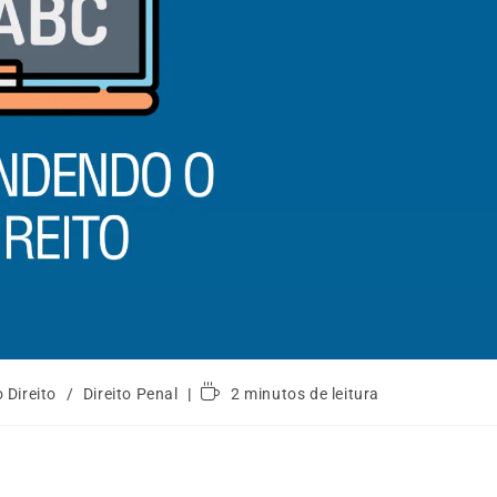
 Direito
/
Direito Penal
2 minutos de leitura