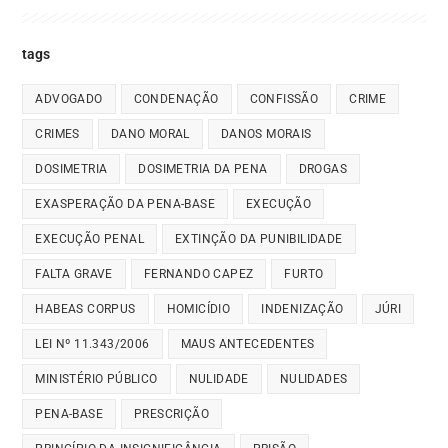
tags
ADVOGADO
CONDENAÇÃO
CONFISSÃO
CRIME
CRIMES
DANO MORAL
DANOS MORAIS
DOSIMETRIA
DOSIMETRIA DA PENA
DROGAS
EXASPERAÇÃO DA PENA-BASE
EXECUÇÃO
EXECUÇÃO PENAL
EXTINÇÃO DA PUNIBILIDADE
FALTA GRAVE
FERNANDO CAPEZ
FURTO
HABEAS CORPUS
HOMICÍDIO
INDENIZAÇÃO
JÚRI
LEI Nº 11.343/2006
MAUS ANTECEDENTES
MINISTÉRIO PÚBLICO
NULIDADE
NULIDADES
PENA-BASE
PRESCRIÇÃO