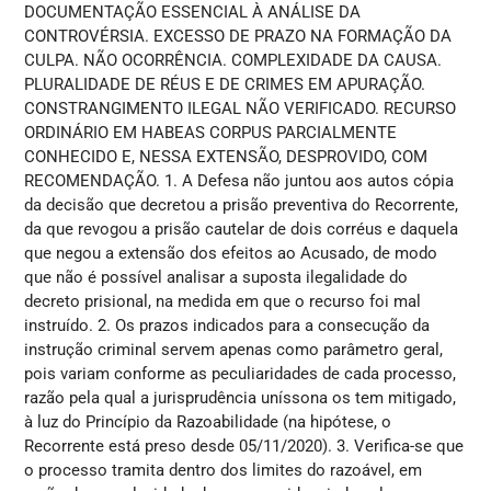
DOCUMENTAÇÃO ESSENCIAL À ANÁLISE DA
CONTROVÉRSIA. EXCESSO DE PRAZO NA FORMAÇÃO DA
CULPA. NÃO OCORRÊNCIA. COMPLEXIDADE DA CAUSA.
PLURALIDADE DE RÉUS E DE CRIMES EM APURAÇÃO.
CONSTRANGIMENTO ILEGAL NÃO VERIFICADO. RECURSO
ORDINÁRIO EM HABEAS CORPUS PARCIALMENTE
CONHECIDO E, NESSA EXTENSÃO, DESPROVIDO, COM
RECOMENDAÇÃO. 1. A Defesa não juntou aos autos cópia
da decisão que decretou a prisão preventiva do Recorrente,
da que revogou a prisão cautelar de dois corréus e daquela
que negou a extensão dos efeitos ao Acusado, de modo
que não é possível analisar a suposta ilegalidade do
decreto prisional, na medida em que o recurso foi mal
instruído. 2. Os prazos indicados para a consecução da
instrução criminal servem apenas como parâmetro geral,
pois variam conforme as peculiaridades de cada processo,
razão pela qual a jurisprudência uníssona os tem mitigado,
à luz do Princípio da Razoabilidade (na hipótese, o
Recorrente está preso desde 05/11/2020). 3. Verifica-se que
o processo tramita dentro dos limites do razoável, em