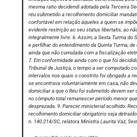
mesma ratio decidendi adotada pela Terceira Se
réu submetido a recolhimento domiciliar mandat
confortável em relação àqueles a quem se impõe
evidente restrição ao seu status libertatis, a
integralmente livre. 6. Assim, a Sexta Turma do 
e perfilhar do entendimento da Quinta Turma, de 
ainda que não cumulada com a fiscalização eletrô
7. Em conformidade ainda com o que foi decidid
Tribunal de Justiça, o tempo a ser computado co
intervalos nos quais o constrito foi obrigado a r
se encontrava voluntariamente em casa, não de
domiciliar a que o Réu foi submetido devem ser
no cômputo total remanescer período menor que v
desprezada. 9. Parecer ministerial acolhido. Rec
recolhimento domiciliar obrigatório seja detraí
n. 140.214/SC, relatora Ministra Laurita Vaz, S