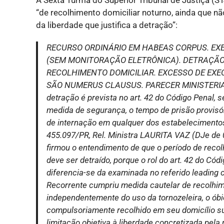
“de recolhimento domiciliar noturno, ainda que nã
da liberdade que justifica a detração”:
RECURSO ORDINÁRIO EM HABEAS CORPUS. EX
(SEM MONITORAÇÃO ELETRÔNICA). DETRAÇÃO
RECOLHIMENTO DOMICILIAR. EXCESSO DE EXEC
SÃO NUMERUS CLAUSUS. PARECER MINISTERIA
detração é prevista no art. 42 do Código Penal, 
medida de segurança, o tempo de prisão provisóri
de internação em qualquer dos estabelecimentos r
455.097/PR, Rel. Ministra LAURITA VAZ (DJe de 0
firmou o entendimento de que o período de recol
deve ser detraído, porque o rol do art. 42 do Có
diferencia-se da examinada no referido leading 
Recorrente cumpriu medida cautelar de recolhime
independentemente do uso da tornozeleira, o ób
compulsoriamente recolhido em seu domicílio s
limitação objetiva à liberdade concretizada pela 