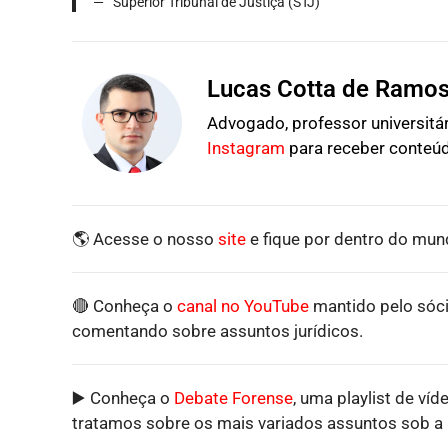
Superior Tribunal de Justiça (STJ)
Lucas Cotta de Ramo
Advogado, professor universitári
Instagram
para receber conteúd
🌎 Acesse o nosso
site
e fique por dentro do mund
🔴 Conheça o
canal no YouTube
mantido pelo sóci
comentando sobre assuntos jurídicos.
▶️ Conheça o
Debate Forense
, uma playlist de víd
tratamos sobre os mais variados assuntos sob a p