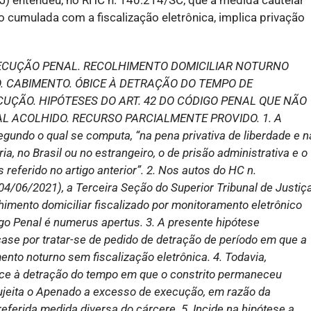
o cumulada com a fiscalização eletrônica, implica privação
ECUÇÃO PENAL. RECOLHIMENTO DOMICILIAR NOTURNO
. CABIMENTO. ÓBICE À DETRAÇÃO DO TEMPO DE
UÇÃO. HIPÓTESES DO ART. 42 DO CÓDIGO PENAL QUE NÃO
L ACOLHIDO. RECURSO PARCIALMENTE PROVIDO. 1. A
segundo o qual se computa, “na pena privativa de liberdade e n
a, no Brasil ou no estrangeiro, o de prisão administrativa e o
eferido no artigo anterior”. 2. Nos autos do HC n.
4/06/2021), a Terceira Seção do Superior Tribunal de Justiç
himento domiciliar fiscalizado por monitoramento eletrônico
digo Penal é numerus apertus. 3. A presente hipótese
case por tratar-se de pedido de detração de período em que a
nto noturno sem fiscalização eletrônica. 4. Todavia,
ice à detração do tempo em que o constrito permaneceu
ujeita o Apenado a excesso de execução, em razão da
referida medida diversa do cárcere. 5. Incide na hipótese a