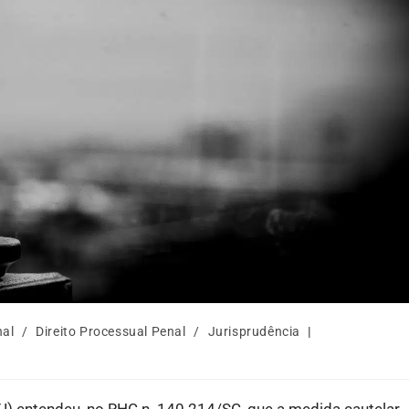
nal
/
Direito Processual Penal
/
Jurisprudência
TJ) entendeu, no RHC n. 140.214/SC, que a medida cautelar