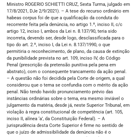
Ministro ROGERIO SCHIETTI CRUZ, Sexta Turma, julgado em
17/8/2021, DJe 2/9/2021). – A tese do recurso ordinário em
habeas corpus foi de que a qualificação da conduta do
recorrente feita pela denúncia, no artigo 1.º, inciso II, c/c
artigo 12, inciso I, ambos da Lei n. 8.137/90, teria sido
incorreta, devendo ser, desde logo, desclassificada para o
tipo do art. 2.º, inciso I, da Lei n. 8.137/1990, o que
permitiria o reconhecimento, de plano, da causa de extinção
da punibilidade prevista no art. 109, inciso IV, do Código
Penal (prescrição da pretensão punitiva pela pena em
abstrato), com o consequente trancamento da ação penal.
– A questão não foi decidida pela Corte de origem, a qual
considerou que o tema se confundia com o mérito da ação
penal. Não tendo havido pronunciamento prévio das
instâncias ordinárias sobre o tema, era mesmo inviável o
julgamento da matéria, desde já, neste Superior Tribunal, em
violação à regra constitucional de competência (art. 105,
inciso II, alínea ‘a’, da Constituição Federal). – A
jurisprudência desta Corte Superior é firme no sentido de
que o juízo de admissibilidade da denúncia não é o