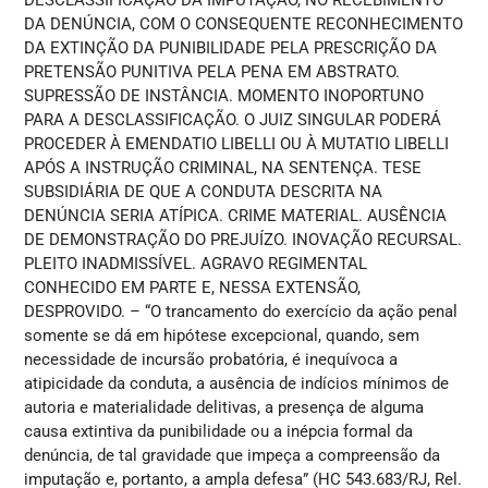
DESCLASSIFICAÇÃO DA IMPUTAÇÃO, NO RECEBIMENTO
DA DENÚNCIA, COM O CONSEQUENTE RECONHECIMENTO
DA EXTINÇÃO DA PUNIBILIDADE PELA PRESCRIÇÃO DA
PRETENSÃO PUNITIVA PELA PENA EM ABSTRATO.
SUPRESSÃO DE INSTÂNCIA. MOMENTO INOPORTUNO
PARA A DESCLASSIFICAÇÃO. O JUIZ SINGULAR PODERÁ
PROCEDER À EMENDATIO LIBELLI OU À MUTATIO LIBELLI
APÓS A INSTRUÇÃO CRIMINAL, NA SENTENÇA. TESE
SUBSIDIÁRIA DE QUE A CONDUTA DESCRITA NA
DENÚNCIA SERIA ATÍPICA. CRIME MATERIAL. AUSÊNCIA
DE DEMONSTRAÇÃO DO PREJUÍZO. INOVAÇÃO RECURSAL.
PLEITO INADMISSÍVEL. AGRAVO REGIMENTAL
CONHECIDO EM PARTE E, NESSA EXTENSÃO,
DESPROVIDO. – “O trancamento do exercício da ação penal
somente se dá em hipótese excepcional, quando, sem
necessidade de incursão probatória, é inequívoca a
atipicidade da conduta, a ausência de indícios mínimos de
autoria e materialidade delitivas, a presença de alguma
causa extintiva da punibilidade ou a inépcia formal da
denúncia, de tal gravidade que impeça a compreensão da
imputação e, portanto, a ampla defesa” (HC 543.683/RJ, Rel.