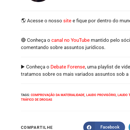
🌎 Acesse o nosso
site
e fique por dentro do mund
🔴 Conheça o
canal no YouTube
mantido pelo sóci
comentando sobre assuntos jurídicos.
▶️ Conheça o
Debate Forense
, uma playlist de víd
tratamos sobre os mais variados assuntos sob a p
TAGS
:
COMPROVAÇÃO DA MATERIALIDADE
,
LAUDO PROVISÓRIO
,
LAUDO 
TRÁFICO DE DROGAS
Facebook
COMPARTILHE