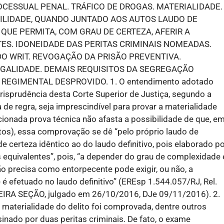
CESSUAL PENAL. TRÁFICO DE DROGAS. MATERIALIDADE.
BILIDADE, QUANDO JUNTADO AOS AUTOS LAUDO DE
 QUE PERMITA, COM GRAU DE CERTEZA, AFERIR A
S. IDONEIDADE DAS PERITAS CRIMINAIS NOMEADAS.
 DO WRIT. REVOGAÇÃO DA PRISÃO PREVENTIVA.
EGALIDADE. DEMAIS REQUISITOS DA SEGREGAÇÃO
REGIMENTAL DESPROVIDO. 1. O entendimento adotado
risprudência desta Corte Superior de Justiça, segundo a
a de regra, seja imprescindível para provar a materialidade
cionada prova técnica não afasta a possibilidade de que, e
tos), essa comprovação se dê “pelo próprio laudo de
e certeza idêntico ao do laudo definitivo, pois elaborado p
 equivalentes”, pois, “a depender do grau de complexidade 
ão precisa como entorpecente pode exigir, ou não, a
 efetuado no laudo definitivo” (EREsp 1.544.057/RJ, Rel.
RA SEÇÃO, julgado em 26/10/2016, DJe 09/11/2016). 2.
 materialidade do delito foi comprovada, dentre outros
inado por duas peritas criminais. De fato, o exame