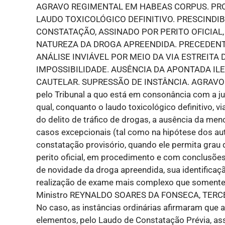
AGRAVO REGIMENTAL EM HABEAS CORPUS. PRO
LAUDO TOXICOLÓGICO DEFINITIVO. PRESCINDI
CONSTATAÇÃO, ASSINADO POR PERITO OFICIAL,
NATUREZA DA DROGA APREENDIDA. PRECEDENTE
ANÁLISE INVIÁVEL POR MEIO DA VIA ESTREITA
IMPOSSIBILIDADE. AUSÊNCIA DA APONTADA IL
CAUTELAR. SUPRESSÃO DE INSTÂNCIA. AGRAVO 
pelo Tribunal a quo está em consonância com a ju
qual, conquanto o laudo toxicológico definitivo, vi
do delito de tráfico de drogas, a ausência da men
casos excepcionais (tal como na hipótese dos au
constatação provisório, quando ele permita grau d
perito oficial, em procedimento e com conclusões
de novidade da droga apreendida, sua identificaç
realização de exame mais complexo que somente é
Ministro REYNALDO SOARES DA FONSECA, TERCEI
No caso, as instâncias ordinárias afirmaram que a
elementos, pelo Laudo de Constatação Prévia, ass