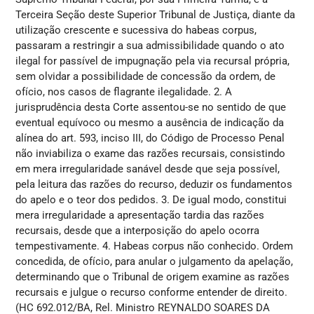
Terceira Seção deste Superior Tribunal de Justiça, diante da
utilização crescente e sucessiva do habeas corpus,
passaram a restringir a sua admissibilidade quando o ato
ilegal for passível de impugnação pela via recursal própria,
sem olvidar a possibilidade de concessão da ordem, de
ofício, nos casos de flagrante ilegalidade. 2. A
jurisprudência desta Corte assentou-se no sentido de que
eventual equívoco ou mesmo a ausência de indicação da
alínea do art. 593, inciso III, do Código de Processo Penal
não inviabiliza o exame das razões recursais, consistindo
em mera irregularidade sanável desde que seja possível,
pela leitura das razões do recurso, deduzir os fundamentos
do apelo e o teor dos pedidos. 3. De igual modo, constitui
mera irregularidade a apresentação tardia das razões
recursais, desde que a interposição do apelo ocorra
tempestivamente. 4. Habeas corpus não conhecido. Ordem
concedida, de ofício, para anular o julgamento da apelação,
determinando que o Tribunal de origem examine as razões
recursais e julgue o recurso conforme entender de direito.
(HC 692.012/BA, Rel. Ministro REYNALDO SOARES DA