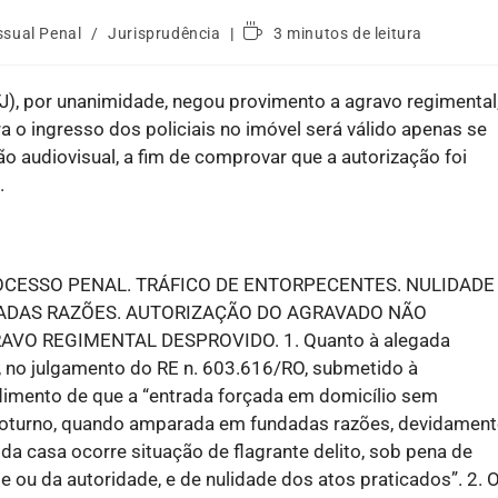
ssual Penal
/
Jurisprudência
3 minutos de leitura
TJ), por unanimidade, negou provimento a agravo regimental
o ingresso dos policiais no imóvel será válido apenas se
 audiovisual, a fim de comprovar que a autorização foi
.
CESSO PENAL. TRÁFICO DE ENTORPECENTES. NULIDADE
DADAS RAZÕES. AUTORIZAÇÃO DO AGRAVADO NÃO
O REGIMENTAL DESPROVIDO. 1. Quanto à alegada
l, no julgamento do RE n. 603.616/RO, submetido à
ndimento de que a “entrada forçada em domicílio sem
 noturno, quando amparada em fundadas razões, devidament
 da casa ocorre situação de flagrante delito, sob pena de
nte ou da autoridade, e de nulidade dos atos praticados”. 2. 