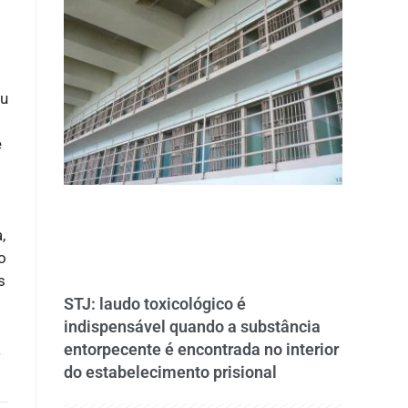
ou
e
,
o
s
STJ: laudo toxicológico é
indispensável quando a substância
a
entorpecente é encontrada no interior
do estabelecimento prisional