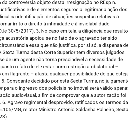
a da controvérsia objeto desta irresignação no REsp n.
stificativas e de elementos seguros a legitimar a ação dos
icial na identificação de situações suspeitas relativas à
rnar írrito o direito à intimidade e à inviolabilidade
Je 30/5/2017). 3. No caso em tela, a diligência que result
a acusatória apoiou-se no fato de o agravado ter sido
cunstância essa que não justifica, por si só, a dispensa d
 A Sexta Turma desta Corte Superior tem diversos julgados
e de um agente não torna prescindível a necessidade de
quanto o fato de ele estar com restrição ambulatorial –
m flagrante – afasta qualquer possibilidade de que esteja
 5. Consoante decidido por esta Sexta Turma, no julgament
para o ingresso dos policiais no imóvel será válido apena
ção audiovisual, a fim de comprovar que a autorização foi
. 6. Agravo regimental desprovido, ratificados os termos da
5.105/MG, relator Ministro Antonio Saldanha Palheiro, Sext
23).