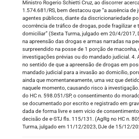
Ministro Rogerio Schietti Cruz, ao discorrer acerc
1.574.681/RS, bem destacou que “a ausência de ju
agentes públicos, diante da discricionariedade pol
ocorrência de tráfico de drogas, pode fragilizar e to
domiciliar” (Sexta Turma, julgado em 20/4/2017, D
na apreensão das drogas e armas narradas na peç
surpreendido na posse de 1 porção de maconha, cir
investigações prévias ou do mandado judicial. 4.
no sentido de que a apreensão de drogas em poss
mandado judicial para a invasão ao domicílio, por
ainda que momentaneamente, uma vez que detido e
naquele momento, causando risco à investigação.
do HC n. 598.051/SP, o consentimento do morador 
se documentado por escrito e registrado em grava
dada de forma livre e sem vício de consentimento
decisão de e-STJ fls. 115/131. (AgRg no HC n. 80
Turma, julgado em 11/12/2023, DJe de 15/12/20