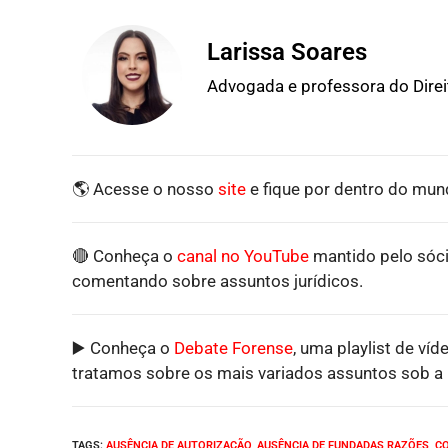
Larissa Soares
Advogada e professora do Dire
🌎 Acesse o nosso
site
e fique por dentro do mund
🔴 Conheça o
canal no YouTube
mantido pelo sóci
comentando sobre assuntos jurídicos.
▶️ Conheça o
Debate Forense
, uma playlist de víd
tratamos sobre os mais variados assuntos sob a p
TAGS
:
AUSÊNCIA DE AUTORIZAÇÃO
,
AUSÊNCIA DE FUNDADAS RAZÕES
,
C