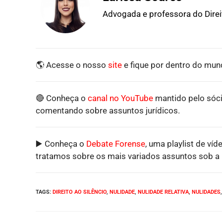
Advogada e professora do Dire
🌎 Acesse o nosso
site
e fique por dentro do mund
🔴 Conheça o
canal no YouTube
mantido pelo sóci
comentando sobre assuntos jurídicos.
▶️ Conheça o
Debate Forense
, uma playlist de víd
tratamos sobre os mais variados assuntos sob a p
TAGS
:
DIREITO AO SILÊNCIO
,
NULIDADE
,
NULIDADE RELATIVA
,
NULIDADES
,