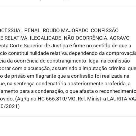
OCESSUAL PENAL. ROUBO MAJORADO. CONFISSÃO
DE RELATIVA. ILEGALIDADE. NÃO OCORRÊNCIA. AGRAVO
a Corte Superior de Justiça é firme no sentido de que a
ncio constitui nulidade relativa, dependendo da comprovaçã
ícia da ocorrência de constrangimento ilegal na confissão
olaborar com a acusação, assumindo a imputação criminal qu
o de prisão em flagrante que a confissão foi realizada na
que, na sentença condenatória posteriormente proferida, a
undamento para a condenação, o que afasta o reconheciment
rovido. (AgRg no HC 666.810/MG, Rel. Ministra LAURITA VA
10/2021)