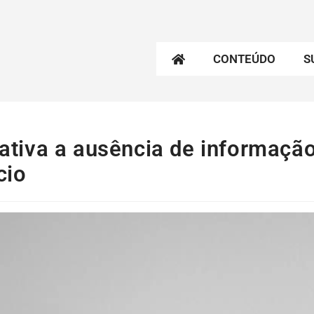
CONTEÚDO
S
elativa a ausência de informaçã
cio