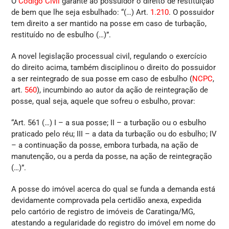
O
Código Civil
garante ao possuidor o direito de restituição
de bem que lhe seja esbulhado: “(…) Art.
1.210
. O possuidor
tem direito a ser mantido na posse em caso de turbação,
restituído no de esbulho (…)”.
A novel legislação processual civil, regulando o exercício
do direito acima, também disciplinou o direito do possuidor
a ser reintegrado de sua posse em caso de esbulho (
NCPC
,
art.
560
), incumbindo ao autor da ação de reintegração de
posse, qual seja, aquele que sofreu o esbulho, provar:
“Art. 561 (…) I – a sua posse; II – a turbação ou o esbulho
praticado pelo réu; III – a data da turbação ou do esbulho; IV
– a continuação da posse, embora turbada, na ação de
manutenção, ou a perda da posse, na ação de reintegração
(…)”.
A posse do imóvel acerca do qual se funda a demanda está
devidamente comprovada pela certidão anexa, expedida
pelo cartório de registro de imóveis de Caratinga/MG,
atestando a regularidade do registro do imóvel em nome do