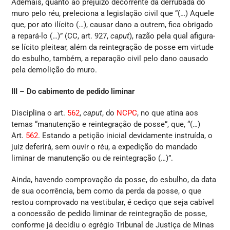
Ademais, quanto ao prejuízo decorrente da derrubada do
muro pelo réu, preleciona a legislação civil que “(…) Aquele
que, por ato ilícito (…), causar dano a outrem, fica obrigado
a repará-lo (…)” (CC, art. 927,
caput
), razão pela qual afigura-
se lícito pleitear, além da reintegração de posse em virtude
do esbulho, também, a reparação civil pelo dano causado
pela demolição do muro.
III – Do cabimento de pedido liminar
Disciplina o art.
562
,
caput
, do
NCPC
, no que atina aos
temas “manutenção e reintegração de posse”, que, “(…)
Art.
562
. Estando a petição inicial devidamente instruída, o
juiz deferirá, sem ouvir o réu, a expedição do mandado
liminar de manutenção ou de reintegração (…)”.
Ainda, havendo comprovação da posse, do esbulho, da data
de sua ocorrência, bem como da perda da posse, o que
restou comprovado na vestibular, é cediço que seja cabível
a concessão de pedido liminar de reintegração de posse,
conforme já decidiu o egrégio Tribunal de Justiça de Minas