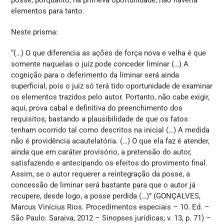
posse, porquanto, na primeva oportunidade, não haveria
elementos para tanto.
Neste prisma:
“(…) O que diferencia as ações de força nova e velha é que
somente naquelas o juiz pode conceder liminar (…) A
cognição para o deferimento da liminar será ainda
superficial, pois o juiz só terá tido oportunidade de examinar
os elementos trazidos pelo autor. Portanto, não cabe exigir,
aqui, prova cabal e definitiva do preenchimento dos
requisitos, bastando a plausibilidade de que os fatos
tenham ocorrido tal como descritos na inicial (…) A medida
não é providência acautelatória. (…) O que ela faz é atender,
ainda que em caráter provisório, a pretensão do autor,
satisfazendo e antecipando os efeitos do provimento final.
Assim, se o autor requerer a reintegração da posse, a
concessão de liminar será bastante para que o autor já
recupere, desde logo, a posse perdida (…)” (GONÇALVES,
Marcus Vinícius Rios. Procedimentos especiais – 10. Ed. –
São Paulo: Saraiva, 2012 – Sinopses jurídicas; v. 13, p. 71) –