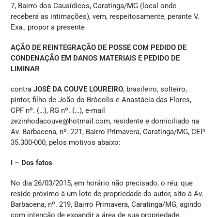
7, Bairro dos Causídicos, Caratinga/MG (local onde
receberá as intimações), vem, respeitosamente, perante V.
Exa., propor a presente
AÇÃO DE REINTEGRAÇÃO DE POSSE COM PEDIDO DE
CONDENAÇÃO EM DANOS MATERIAIS E PEDIDO DE
LIMINAR
contra
JOSÉ DA COUVE LOUREIRO
, brasileiro, solteiro,
pintor, filho de João do Brócolis e Anastácia das Flores,
CPF nº. (…), RG nº. (…), e-mail
zezinhodacouve@hotmail.com, residente e domiciliado na
Av. Barbacena, nº. 221, Bairro Primavera, Caratinga/MG, CEP
35.300-000, pelos motivos abaixo:
I – Dos fatos
No dia 26/03/2015, em horário não precisado, o réu, que
reside próximo à um lote de propriedade do autor, sito à Av.
Barbacena, nº. 219, Bairro Primavera, Caratinga/MG, agindo
com intenção de expandir a área de sua propriedade,