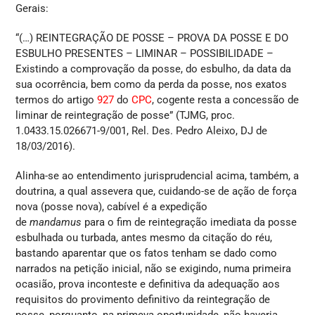
Gerais:
“(…) REINTEGRAÇÃO DE POSSE – PROVA DA POSSE E DO
ESBULHO PRESENTES – LIMINAR – POSSIBILIDADE –
Existindo a comprovação da posse, do esbulho, da data da
sua ocorrência, bem como da perda da posse, nos exatos
termos do artigo
927
do
CPC
, cogente resta a concessão de
liminar de reintegração de posse” (TJMG, proc.
1.0433.15.026671-9/001, Rel. Des. Pedro Aleixo, DJ de
18/03/2016).
Alinha-se ao entendimento jurisprudencial acima, também, a
doutrina, a qual assevera que, cuidando-se de ação de força
nova (posse nova), cabível é a expedição
de
mandamus
para o fim de reintegração imediata da posse
esbulhada ou turbada, antes mesmo da citação do réu,
bastando aparentar que os fatos tenham se dado como
narrados na petição inicial, não se exigindo, numa primeira
ocasião, prova inconteste e definitiva da adequação aos
requisitos do provimento definitivo da reintegração de