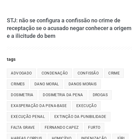
STJ: não se configura a confissão no crime de
receptação se o acusado negar conhecer a origem
e a ilicitude do bem
tags
ADVOGADO
CONDENAÇÃO
CONFISSÃO
CRIME
CRIMES
DANO MORAL
DANOS MORAIS
DOSIMETRIA
DOSIMETRIA DA PENA
DROGAS
EXASPERAÇÃO DA PENA-BASE
EXECUÇÃO
EXECUÇÃO PENAL
EXTINÇÃO DA PUNIBILIDADE
FALTA GRAVE
FERNANDO CAPEZ
FURTO
HABEAS CORPUS
HOMICÍDIO
INDENIZAÇÃO
JÚRI