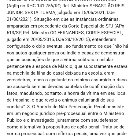
(AgRg no RHC 141.756/RO, Rel. Ministro SEBASTIÃO REIS
JÚNIOR, SEXTA TURMA, julgado em 15/06/2021, DJe
21/06/2021). Situação em que as instâncias ordinárias,
amparadas em precedente da Corte Especial do STJ (APn
613/SP, Rel. Ministro OG FERNANDES, CORTE ESPECIAL,
julgado em 20/05/2015, DJe 28/10/2015), entenderam
configurado o dolo eventual, ao fundamento de que “não há
nos autos qualquer prova ou indício capaz de demonstrar
que as acusações de que a vítima subtraiu o celular
pertencente à esposa de Márcio, que supostamente estava
na mochila da filha do casal deixada na escola, eram
verdadeiras, tendo o apelante no mínimo assumido o risco
ao acusá-la sem as devidas cautelas de confirmação dos
fatos, maculando, portanto, a honra da vítima em seu local
de trabalho, o que revela o animus caluniandi de sua
conduta”. 3. O Acordo de Não Persecução Penal consiste
em um negócio jurídico pré-processual entre o Ministério
Público e o investigado, juntamente com seu defensor,
como alternativa à propositura de ação penal. Trata-se de
norma processual, com reflexos penais, uma vez que pode