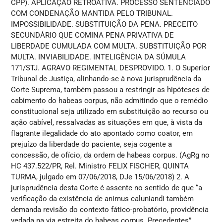
CPP). APLICAÇÃO RETROATIVA. PROCESSO SENTENCIADO
COM CONDENAÇÃO MANTIDA PELO TRIBUNAL.
IMPOSSIBILIDADE. SUBSTITUIÇÃO DA PENA. PRECEITO
SECUNDÁRIO QUE COMINA PENA PRIVATIVA DE
LIBERDADE CUMULADA COM MULTA. SUBSTITUIÇÃO POR
MULTA. INVIABILIDADE. INTELIGÊNCIA DA SÚMULA
171/STJ. AGRAVO REGIMENTAL DESPROVIDO. 1. O Superior
Tribunal de Justiça, alinhando-se à nova jurisprudência da
Corte Suprema, também passou a restringir as hipóteses de
cabimento do habeas corpus, não admitindo que o remédio
constitucional seja utilizado em substituição ao recurso ou
ação cabível, ressalvadas as situações em que, à vista da
flagrante ilegalidade do ato apontado como coator, em
prejuízo da liberdade do paciente, seja cogente a
concessão, de ofício, da ordem de habeas corpus. (AgRg no
HC 437.522/PR, Rel. Ministro FELIX FISCHER, QUINTA
TURMA, julgado em 07/06/2018, DJe 15/06/2018) 2. A
jurisprudência desta Corte é assente no sentido de que “a
verificação da existência de animus caluniandi também
demanda revisão do contexto fático-probatório, providência
vedada na via estreita do habeas corpus. Precedentes”