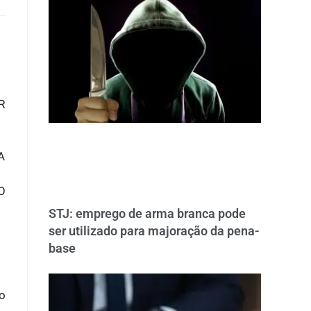
R
A
O
STJ: emprego de arma branca pode
ser utilizado para majoração da pena-
base
to