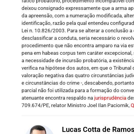
fático probatório, procedimento incompatível com 
deixou consignado expressamente que a arma ap
da apreensão, com a numeração modificada, altera
identificação, razão pela qual entendeu configurado
Lei n. 10.826/2003. Para se alterar a conclusão a
desclassificar a conduta, seria necessário o revo
procedimento que não encontra amparo na via est
pena em habeas corpus tem caráter excepcional, 
a necessidade de incursão probatória, a existênci
verifica na hipótese dos autos, em que o Tribuna
valoração negativa das quatro circunstâncias judi
e circunstâncias do crime -, descabendo, portanto
parcial não foi utilizada para a formação do con
atenuante encontra respaldo na
jurisprudência
des
709.674/PE, relator Ministro Joel Ilan Paciornik,
Q
Lucas Cotta de Ramo