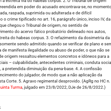
a estreita via do habeas corpus. 2. O Tribunal de origem
reendida em poder do acusado encontrava-se, no moment
da, raspada, suprimida ou adulterada e de difícil
 o crime tipificado no art. 16, parágrafo único, inciso IV, da
 que chegou o Tribunal de origem, no sentido de
lvimento do acervo fático probatório delineado nos autos,
reita do habeas corpus. 3. O refazimento da dosimetria da
somente sendo admitido quando se verificar de plano e se
a de manifesta ilegalidade ou abuso de poder, o que não se
l de origem ressaltou elementos concretos e idôneos para a
ciais – culpabilidade, antecedentes criminais, conduta socia
, a pretendida diminuição da pena-base. 4. A confissão
vencimento do julgador, de modo que a não aplicação da
ta Corte. 5. Agravo regimental desprovido. (AgRg no HC n.
uinta Turma
, julgado em 23/8/2022, DJe de 26/8/2022.)
s