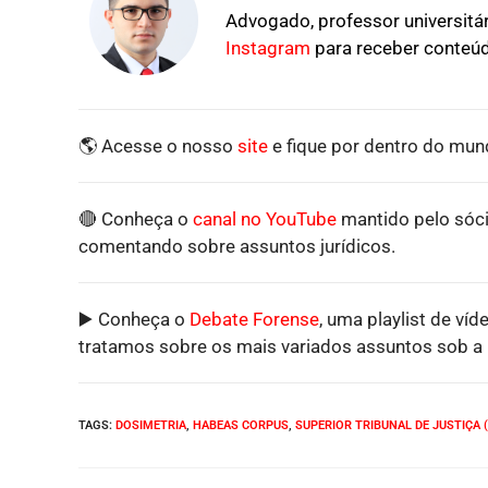
Advogado, professor universitári
Instagram
para receber conteúd
🌎 Acesse o nosso
site
e fique por dentro do mund
🔴 Conheça o
canal no YouTube
mantido pelo sóci
comentando sobre assuntos jurídicos.
▶️ Conheça o
Debate Forense
, uma playlist de víd
tratamos sobre os mais variados assuntos sob a p
TAGS
:
DOSIMETRIA
,
HABEAS CORPUS
,
SUPERIOR TRIBUNAL DE JUSTIÇA (