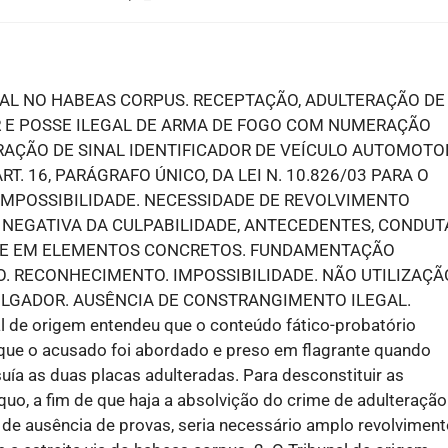
AL NO HABEAS CORPUS. RECEPTAÇÃO, ADULTERAÇÃO DE
R E POSSE ILEGAL DE ARMA DE FOGO COM NUMERAÇÃO
RAÇÃO DE SINAL IDENTIFICADOR DE VEÍCULO AUTOMOTO
T. 16, PARÁGRAFO ÚNICO, DA LEI N. 10.826/03 PARA O
 IMPOSSIBILIDADE. NECESSIDADE DE REVOLVIMENTO
 NEGATIVA DA CULPABILIDADE, ANTECEDENTES, CONDUT
ASE EM ELEMENTOS CONCRETOS. FUNDAMENTAÇÃO
O. RECONHECIMENTO. IMPOSSIBILIDADE. NÃO UTILIZAÇÃ
LGADOR. AUSÊNCIA DE CONSTRANGIMENTO ILEGAL.
e origem entendeu que o conteúdo fático-probatório
 que o acusado foi abordado e preso em flagrante quando
ía as duas placas adulteradas. Para desconstituir as
quo, a fim de que haja a absolvição do crime de adulteração
o de ausência de provas, seria necessário amplo revolvimen