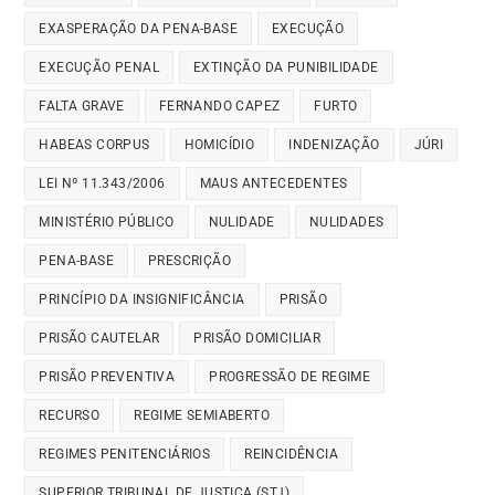
EXASPERAÇÃO DA PENA-BASE
EXECUÇÃO
EXECUÇÃO PENAL
EXTINÇÃO DA PUNIBILIDADE
FALTA GRAVE
FERNANDO CAPEZ
FURTO
HABEAS CORPUS
HOMICÍDIO
INDENIZAÇÃO
JÚRI
LEI Nº 11.343/2006
MAUS ANTECEDENTES
MINISTÉRIO PÚBLICO
NULIDADE
NULIDADES
PENA-BASE
PRESCRIÇÃO
PRINCÍPIO DA INSIGNIFICÂNCIA
PRISÃO
PRISÃO CAUTELAR
PRISÃO DOMICILIAR
PRISÃO PREVENTIVA
PROGRESSÃO DE REGIME
RECURSO
REGIME SEMIABERTO
REGIMES PENITENCIÁRIOS
REINCIDÊNCIA
SUPERIOR TRIBUNAL DE JUSTIÇA (STJ)