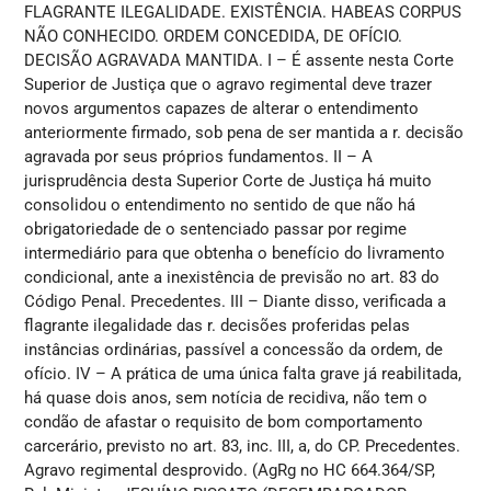
FLAGRANTE ILEGALIDADE. EXISTÊNCIA. HABEAS CORPUS
NÃO CONHECIDO. ORDEM CONCEDIDA, DE OFÍCIO.
DECISÃO AGRAVADA MANTIDA. I – É assente nesta Corte
Superior de Justiça que o agravo regimental deve trazer
novos argumentos capazes de alterar o entendimento
anteriormente firmado, sob pena de ser mantida a r. decisão
agravada por seus próprios fundamentos. II – A
jurisprudência desta Superior Corte de Justiça há muito
consolidou o entendimento no sentido de que não há
obrigatoriedade de o sentenciado passar por regime
intermediário para que obtenha o benefício do livramento
condicional, ante a inexistência de previsão no art. 83 do
Código Penal. Precedentes. III – Diante disso, verificada a
flagrante ilegalidade das r. decisões proferidas pelas
instâncias ordinárias, passível a concessão da ordem, de
ofício. IV – A prática de uma única falta grave já reabilitada,
há quase dois anos, sem notícia de recidiva, não tem o
condão de afastar o requisito de bom comportamento
carcerário, previsto no art. 83, inc. III, a, do CP. Precedentes.
Agravo regimental desprovido. (AgRg no HC 664.364/SP,