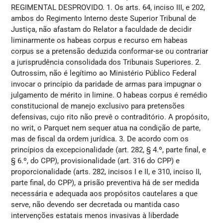
REGIMENTAL DESPROVIDO. 1. Os arts. 64, inciso III, e 202,
ambos do Regimento Interno deste Superior Tribunal de
Justiça, não afastam do Relator a faculdade de decidir
liminarmente os habeas corpus e recurso em habeas
corpus se a pretensão deduzida conformar-se ou contrariar
a jurisprudência consolidada dos Tribunais Superiores. 2.
Outrossim, não é legítimo ao Ministério Público Federal
invocar o princípio da paridade de armas para impugnar o
julgamento de mérito in limine. O habeas corpus é remédio
constitucional de manejo exclusivo para pretensões
defensivas, cujo rito não prevê o contraditório. A propósito,
no writ, o Parquet nem sequer atua na condição de parte,
mas de fiscal da ordem jurídica. 3. De acordo com os
princípios da excepcionalidade (art. 282, § 4.º, parte final, e
§ 6.º, do CPP), provisionalidade (art. 316 do CPP) e
proporcionalidade (arts. 282, incisos I e II, e 310, inciso II,
parte final, do CPP), a prisão preventiva há de ser medida
necessária e adequada aos propósitos cautelares a que
serve, não devendo ser decretada ou mantida caso
intervenções estatais menos invasivas à liberdade