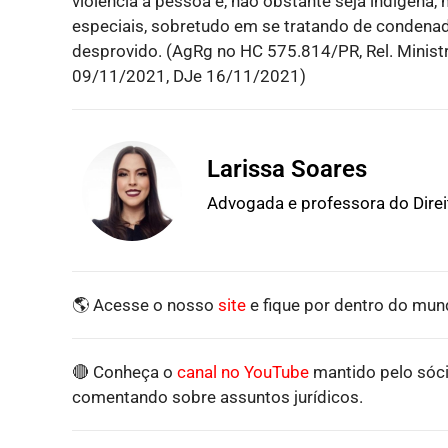
violência à pessoa e, não obstante seja indígen
especiais, sobretudo em se tratando de condenad
desprovido. (AgRg no HC 575.814/PR, Rel. Mini
09/11/2021, DJe 16/11/2021)
Larissa Soares
Advogada e professora do Dire
🌎 Acesse o nosso
site
e fique por dentro do mund
🔴 Conheça o
canal no YouTube
mantido pelo sóci
comentando sobre assuntos jurídicos.