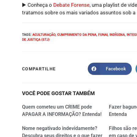
▶️ Conheça o
Debate Forense
, uma playlist de víd
tratamos sobre os mais variados assuntos sob a p
TAGS
:
ACULTURAÇÃO
,
CUMPRIMENTO DA PENA
,
FUNAI
,
INDÍGENA
,
INTEG
DE JUSTIÇA (STJ)
Facebook
COMPARTILHE
VOCÊ PODE GOSTAR TAMBÉM
Quem cometeu um CRIME pode
Fazer bagun
APAGAR A INFORMAÇÃO? Entenda!
Entenda
Nome negativado indevidamente?
Filhos são r
Descubra seus direitos e o que fazer
em caso de 