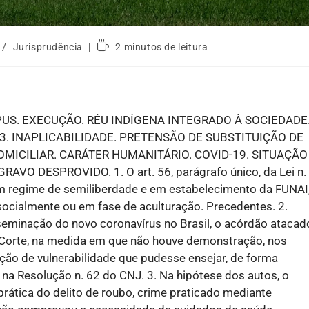
/
Jurisprudência
2 minutos de leitura
S. EXECUÇÃO. RÉU INDÍGENA INTEGRADO À SOCIEDADE
973. INAPLICABILIDADE. PRETENSÃO DE SUBSTITUIÇÃO DE
MICILIAR. CARÁTER HUMANITÁRIO. COVID-19. SITUAÇÃO
 DESPROVIDO. 1. O art. 56, parágrafo único, da Lei n.
m regime de semiliberdade e em estabelecimento da FUNAI
socialmente ou em fase de aculturação. Precedentes. 2.
seminação do novo coronavírus no Brasil, o acórdão atacad
Corte, na medida em que não houve demonstração, nos
ação de vulnerabilidade que pudesse ensejar, de forma
a Resolução n. 62 do CNJ. 3. Na hipótese dos autos, o
rática do delito de roubo, crime praticado mediante