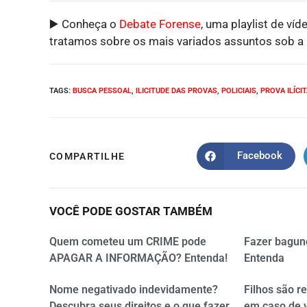
▶️ Conheça o
Debate Forense
, uma playlist de víd
tratamos sobre os mais variados assuntos sob a p
TAGS
:
BUSCA PESSOAL
,
ILICITUDE DAS PROVAS
,
POLICIAIS
,
PROVA ILÍCI
Facebook
COMPARTILHE
VOCÊ PODE GOSTAR TAMBÉM
Quem cometeu um CRIME pode
Fazer bagun
APAGAR A INFORMAÇÃO? Entenda!
Entenda
Nome negativado indevidamente?
Filhos são r
Descubra seus direitos e o que fazer
em caso de 