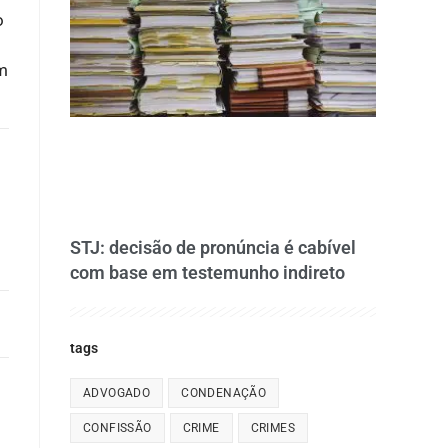
o
m
STJ: decisão de pronúncia é cabível
com base em testemunho indireto
tags
ADVOGADO
CONDENAÇÃO
CONFISSÃO
CRIME
CRIMES