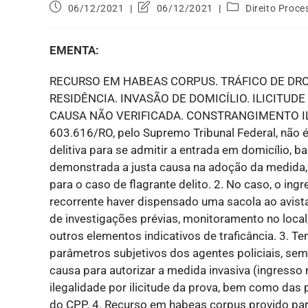
06/12/2021
06/12/2021
Direito Proce
EMENTA:
RECURSO EM HABEAS CORPUS. TRÁFICO DE DRO
RESIDÊNCIA. INVASÃO DE DOMICÍLIO. ILICITUD
CAUSA NÃO VERIFICADA. CONSTRANGIMENTO ILEG
603.616/RO, pelo Supremo Tribunal Federal, não é
delitiva para se admitir a entrada em domicílio,
demonstrada a justa causa na adoção da medida,
para o caso de flagrante delito. 2. No caso, o i
recorrente haver dispensado uma sacola ao avistar
de investigações prévias, monitoramento no local
outros elementos indicativos de traficância. 3.
parâmetros subjetivos dos agentes policiais, sem
causa para autorizar a medida invasiva (ingresso 
ilegalidade por ilicitude da prova, bem como das p
do CPP. 4. Recurso em habeas corpus provido para