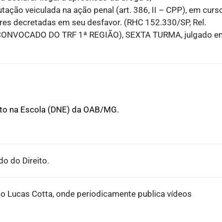
ação veiculada na ação penal (art. 386, II – CPP), em curs
ares decretadas em seu desfavor. (RHC 152.330/SP, Rel.
NVOCADO DO TRF 1ª REGIÃO), SEXTA TURMA, julgado e
ito na Escola (DNE) da OAB/MG.
o do Direito.
o Lucas Cotta, onde periodicamente publica vídeos