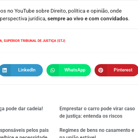
eos no YouTube sobre Direito, política e opinião, onde
erspectiva jurídica,
sempre ao vivo e com convidados
.
TA
,
SUPERIOR TRIBUNAL DE JUSTIÇA (STJ)
LinkedIn
WhatsApp
Pinterest
ça pode dar cadeia!
Emprestar o carro pode virar caso
de justiça: entenda os riscos
esponsáveis pelos pais
Regimes de bens no casamento e
velhice e necessidade
na união estável