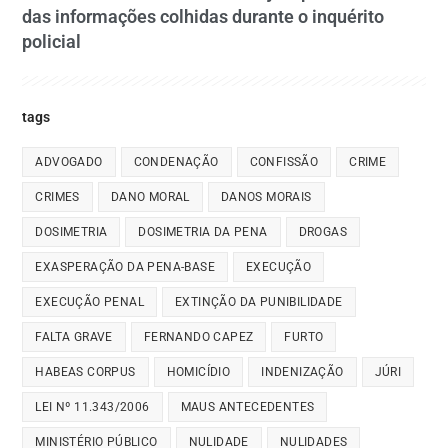
das informações colhidas durante o inquérito
policial
tags
ADVOGADO
CONDENAÇÃO
CONFISSÃO
CRIME
CRIMES
DANO MORAL
DANOS MORAIS
DOSIMETRIA
DOSIMETRIA DA PENA
DROGAS
EXASPERAÇÃO DA PENA-BASE
EXECUÇÃO
EXECUÇÃO PENAL
EXTINÇÃO DA PUNIBILIDADE
FALTA GRAVE
FERNANDO CAPEZ
FURTO
HABEAS CORPUS
HOMICÍDIO
INDENIZAÇÃO
JÚRI
LEI Nº 11.343/2006
MAUS ANTECEDENTES
MINISTÉRIO PÚBLICO
NULIDADE
NULIDADES