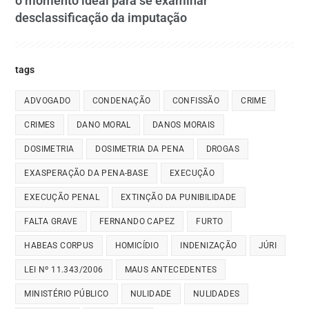
o momento ideal para se examinar
desclassificação da imputação
tags
ADVOGADO
CONDENAÇÃO
CONFISSÃO
CRIME
CRIMES
DANO MORAL
DANOS MORAIS
DOSIMETRIA
DOSIMETRIA DA PENA
DROGAS
EXASPERAÇÃO DA PENA-BASE
EXECUÇÃO
EXECUÇÃO PENAL
EXTINÇÃO DA PUNIBILIDADE
FALTA GRAVE
FERNANDO CAPEZ
FURTO
HABEAS CORPUS
HOMICÍDIO
INDENIZAÇÃO
JÚRI
LEI Nº 11.343/2006
MAUS ANTECEDENTES
MINISTÉRIO PÚBLICO
NULIDADE
NULIDADES