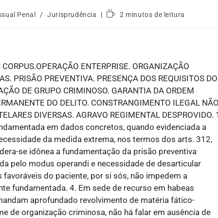
ssual Penal
/
Jurisprudência
2 minutos de leitura
 CORPUS.OPERAÇÃO ENTERPRISE. ORGANIZAÇÃO
AS. PRISÃO PREVENTIVA. PRESENÇA DOS REQUISITOS DO
ULAÇÃO DE GRUPO CRIMINOSO. GARANTIA DA ORDEM
ERMANENTE DO DELITO. CONSTRANGIMENTO ILEGAL NÃ
TELARES DIVERSAS. AGRAVO REGIMENTAL DESPROVIDO. 1
fundamentada em dados concretos, quando evidenciada a
ecessidade da medida extrema, nos termos dos arts. 312,
dera-se idônea a fundamentação da prisão preventiva
ada pelo modus operandi e necessidade de desarticular
 favoráveis do paciente, por si sós, não impedem a
nte fundamentada. 4. Em sede de recurso em habeas
mandam aprofundado revolvimento de matéria fático-
me de organização criminosa, não há falar em ausência de