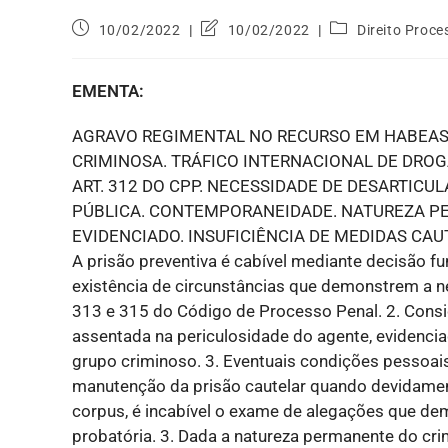
10/02/2022
10/02/2022
Direito Proce
EMENTA:
AGRAVO REGIMENTAL NO RECURSO EM HABEAS
CRIMINOSA. TRÁFICO INTERNACIONAL DE DROG
ART. 312 DO CPP. NECESSIDADE DE DESARTIC
PÚBLICA. CONTEMPORANEIDADE. NATUREZA P
EVIDENCIADO. INSUFICIÊNCIA DE MEDIDAS CAU
A prisão preventiva é cabível mediante decisão 
existência de circunstâncias que demonstrem a n
313 e 315 do Código de Processo Penal. 2. Consi
assentada na periculosidade do agente, evidenci
grupo criminoso. 3. Eventuais condições pessoais
manutenção da prisão cautelar quando devidame
corpus, é incabível o exame de alegações que de
probatória. 3. Dada a natureza permanente do cri