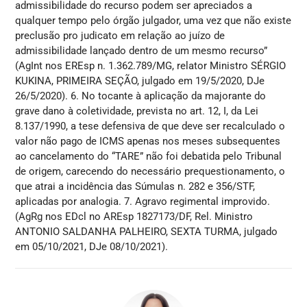
admissibilidade do recurso podem ser apreciados a
qualquer tempo pelo órgão julgador, uma vez que não existe
preclusão pro judicato em relação ao juízo de
admissibilidade lançado dentro de um mesmo recurso”
(AgInt nos EREsp n. 1.362.789/MG, relator Ministro SÉRGIO
KUKINA, PRIMEIRA SEÇÃO, julgado em 19/5/2020, DJe
26/5/2020). 6. No tocante à aplicação da majorante do
grave dano à coletividade, prevista no art. 12, I, da Lei
8.137/1990, a tese defensiva de que deve ser recalculado o
valor não pago de ICMS apenas nos meses subsequentes
ao cancelamento do “TARE” não foi debatida pelo Tribunal
de origem, carecendo do necessário prequestionamento, o
que atrai a incidência das Súmulas n. 282 e 356/STF,
aplicadas por analogia. 7. Agravo regimental improvido.
(AgRg nos EDcl no AREsp 1827173/DF, Rel. Ministro
ANTONIO SALDANHA PALHEIRO, SEXTA TURMA, julgado
em 05/10/2021, DJe 08/10/2021).