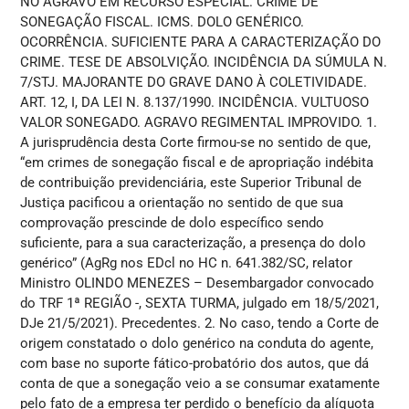
NO AGRAVO EM RECURSO ESPECIAL. CRIME DE
SONEGAÇÃO FISCAL. ICMS. DOLO GENÉRICO.
OCORRÊNCIA. SUFICIENTE PARA A CARACTERIZAÇÃO DO
CRIME. TESE DE ABSOLVIÇÃO. INCIDÊNCIA DA SÚMULA N.
7/STJ. MAJORANTE DO GRAVE DANO À COLETIVIDADE.
ART. 12, I, DA LEI N. 8.137/1990. INCIDÊNCIA. VULTUOSO
VALOR SONEGADO. AGRAVO REGIMENTAL IMPROVIDO. 1.
A jurisprudência desta Corte firmou-se no sentido de que,
“em crimes de sonegação fiscal e de apropriação indébita
de contribuição previdenciária, este Superior Tribunal de
Justiça pacificou a orientação no sentido de que sua
comprovação prescinde de dolo específico sendo
suficiente, para a sua caracterização, a presença do dolo
genérico” (AgRg nos EDcl no HC n. 641.382/SC, relator
Ministro OLINDO MENEZES – Desembargador convocado
do TRF 1ª REGIÃO -, SEXTA TURMA, julgado em 18/5/2021,
DJe 21/5/2021). Precedentes. 2. No caso, tendo a Corte de
origem constatado o dolo genérico na conduta do agente,
com base no suporte fático-probatório dos autos, que dá
conta de que a sonegação veio a se consumar exatamente
pelo fato de a empresa ter perdido o benefício da alíquota