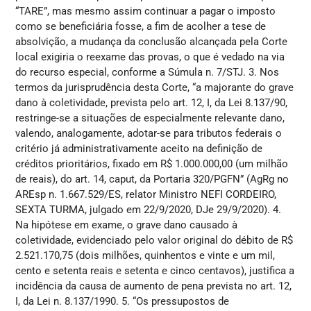
“TARE”, mas mesmo assim continuar a pagar o imposto
como se beneficiária fosse, a fim de acolher a tese de
absolvição, a mudança da conclusão alcançada pela Corte
local exigiria o reexame das provas, o que é vedado na via
do recurso especial, conforme a Súmula n. 7/STJ. 3. Nos
termos da jurisprudência desta Corte, “a majorante do grave
dano à coletividade, prevista pelo art. 12, I, da Lei 8.137/90,
restringe-se a situações de especialmente relevante dano,
valendo, analogamente, adotar-se para tributos federais o
critério já administrativamente aceito na definição de
créditos prioritários, fixado em R$ 1.000.000,00 (um milhão
de reais), do art. 14, caput, da Portaria 320/PGFN” (AgRg no
AREsp n. 1.667.529/ES, relator Ministro NEFI CORDEIRO,
SEXTA TURMA, julgado em 22/9/2020, DJe 29/9/2020). 4.
Na hipótese em exame, o grave dano causado à
coletividade, evidenciado pelo valor original do débito de R$
2.521.170,75 (dois milhões, quinhentos e vinte e um mil,
cento e setenta reais e setenta e cinco centavos), justifica a
incidência da causa de aumento de pena prevista no art. 12,
I, da Lei n. 8.137/1990. 5. “Os pressupostos de